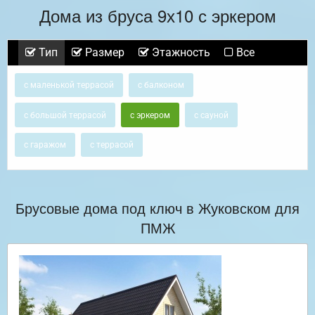
Дома из бруса 9х10 с эркером
Тип
Размер
Этажность
Все
с маленькой террасой
с балконом
с большой террасой
с эркером
с сауной
с гаражом
с террасой
Брусовые дома под ключ в Жуковском для
ПМЖ