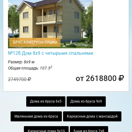
БРУС КАМЕРНОЙ СУШКИ
№128 Дом 8х9 с четырьмя спальнями
Размер: 8х9 м
2
Общая площадь: 107.3
от 2618800
2749700
Дома из бруса 6х5
Дома из бруса 9х9
Маленькие дома из бруса
Каркасные дома с мансардой
Каркасные дома 9х10
Бани из бруса 7х8