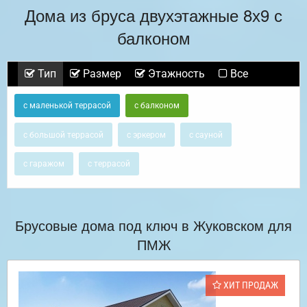
Дома из бруса двухэтажные 8х9 с
балконом
Тип
Размер
Этажность
Все
с маленькой террасой
с балконом
с большой террасой
с эркером
с сауной
с гаражом
с террасой
Брусовые дома под ключ в Жуковском для
ПМЖ
ХИТ ПРОДАЖ