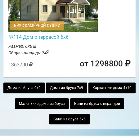
БРУС КАМЕРНОЙ СУШКИ
№114 Дом с террасой 6х6
Размер: 6х6 м
2
Общая площадь: 74
от 1298800
1363700
Дома из бруса 9х9
Дома из бруса 7х9
Каркасные дома 4х10
Маленькие дома из бруса
Бани из бруса с верандой
Бани из бруса 6х6