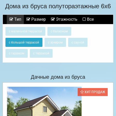
Дома из бруса полутораэтажные 6х6
Тип
Размер
Этажность
Все
с маленькой террасой
с балконом
с большой террасой
с эркером
с сауной
с гаражом
с террасой
Дачные дома из бруса
ХИТ ПРОДАЖ