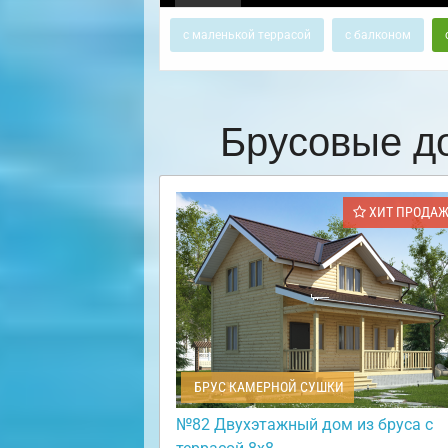
с маленькой террасой
с балконом
Брусовые д
ХИТ ПРОДА
БРУС КАМЕРНОЙ СУШКИ
№82 Двухэтажный дом из бруса с