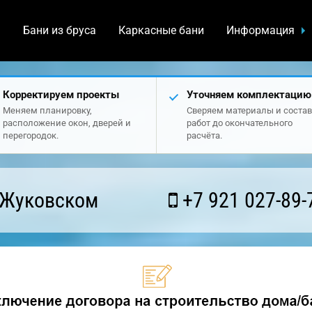
а
Бани из бруса
Каркасные бани
Информация
Корректируем проекты
Уточняем комплектацию
Меняем планировку,
Сверяем материалы и состав
расположение окон, дверей и
работ до окончательного
перегородок.
расчёта.
 Жуковском
+7 921 027-89-