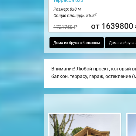
террасой 8х8
Размер: 8х8 м
2
Общая площадь: 86.8
от 1639800
1721750
Дома из бруса с балконом
Дома из бруса 
Внимание! Любой проект, который в
балкон, террасу, гараж, остекление 