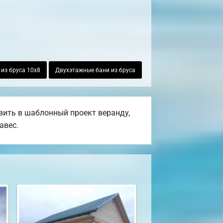
 из бруса 10х8
Двухэтажные бани из бруса
вить в шаблонный проект веранду,
авес.