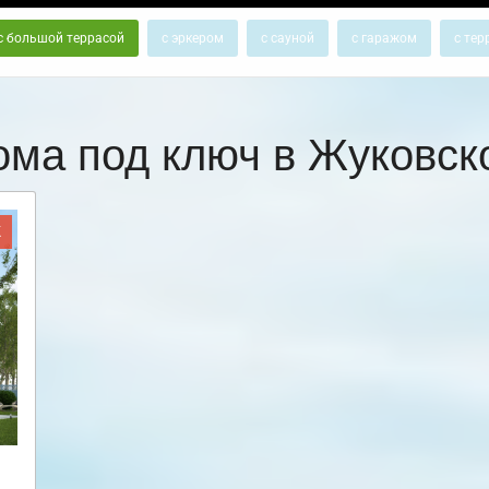
с большой террасой
с эркером
с сауной
с гаражом
с тер
ома под ключ в Жуковс
Ж