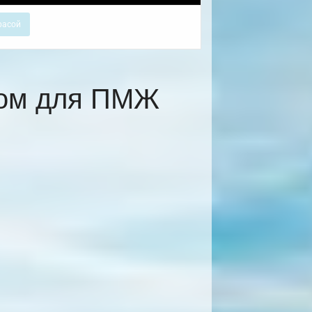
расой
ком для ПМЖ