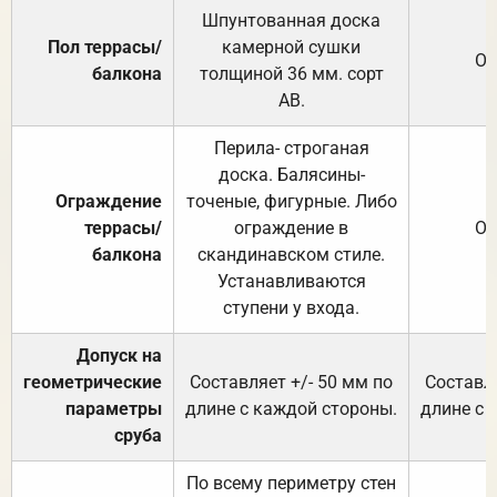
Шпунтованная доска
Пол террасы/
камерной сушки
От
балкона
толщиной 36 мм. сорт
АВ.
Перила- строганая
доска. Балясины-
Ограждение
точеные, фигурные. Либо
террасы/
ограждение в
От
балкона
скандинавском стиле.
Устанавливаются
ступени у входа.
Допуск на
геометрические
Составляет +/- 50 мм по
Составля
параметры
длине с каждой стороны.
длине с 
сруба
По всему периметру стен