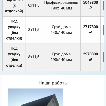
Профилированный
5049800
(с
8х11,5
190х140 мм
отделкой)
Под
усадку
Cруб дома
2717800
8х11,5
(без
140х140 мм
отделки)
Под
усадку
Cруб дома
2970800
8х11,5
(без
190х140 мм
отделки)
Наши работы