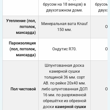
брусом на 18 венцов) в
брусом 
двухэтажном доме.
двухэ
Утепление (пол,
Минеральная вата
Knauf
потолок,
От
150
мм.
мансарда)
Пароизоляция
(пол, потолок,
Ондутис
R70
.
От
мансарда)
Шпунтованная доска
камерной сушки
толщиной 36 мм. сорт
АВ. по рейке 20х40 мм.
Пол чистовой
либо шпунтованная ДСП
От
16 мм. по разряженной
обрешётке из обрезной
доски
камерной сушки