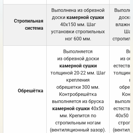
Выполнена из обрезной
Выполне
доски
камерной сушки
доски
Стропильная
40х150 мм. Шаг
влажно
система
установки стропильных
Шаг
ног 600 мм.
стропиль
Выполняется
Вы
из обрезной доски
из об
камерной сушки
естеств
толщиной 20-22 мм. Шаг
толщино
крепления
к
обрешетки 300 мм.
обреш
Обрешётка
Контробрешётка
Конт
выполняется из бруска
выполня
камерной сушки
40х50
естеств
мм. Крепится по
40х50 м
стропильным ногам
строп
(вентиляционный зазор).
(вентиля