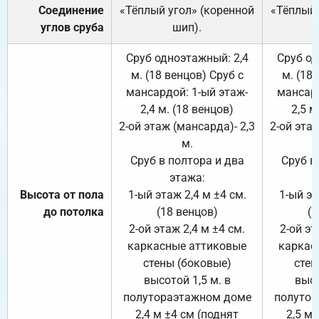
Соединение
«Тёплый угол» (коренной
«Тёплый 
углов сруба
шип).
Сруб одноэтажный: 2,4
Сруб од
м. (18 венцов) Сруб с
м. (18
мансардой: 1-ый этаж-
мансард
2,4 м. (18 венцов)
2,5 м
2-ой этаж (мансарда)- 2,3
2-ой этаж
м.
Сруб в полтора и два
Сруб в
этажа:
Высота от пола
1-ый этаж 2,4 м ±4 см.
1-ый эт
до потолка
(18 венцов)
(1
2-ой этаж 2,4 м ±4 см.
2-ой эт
каркасные аттиковые
каркас
стены (боковые)
стен
высотой 1,5 м. в
высо
полутораэтажном доме
полутор
2,4 м ±4 см (поднят
2,5 м 