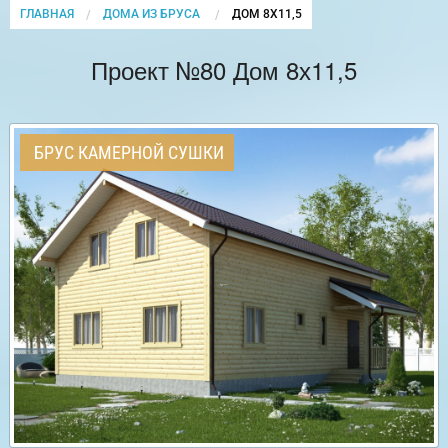
ГЛАВНАЯ
ДОМА ИЗ БРУСА
CURRENT:
ДОМ 8Х11,5
Проект №80 Дом 8х11,5
БРУС КАМЕРНОЙ СУШКИ