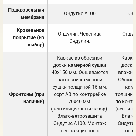
Подкровельная
Ондутис А100
Он
мембрана
Кровельное
Ондулин, Черепица
Ондул
покрытие (на
Ондулин.
выбор)
Каркас из обрезной
Карка
доски
камерной сушки
доски
40х150 мм. Обшиваются
влажно
вагонкой камерной
Обшива
сушки толщиной 16 мм.
каме
Фронтоны (при
сорт АВ по контррейке
толщиной
наличии)
20х40 мм.
по контр
(вентиляционный зазор).
(вентиля
Влаго-ветрозащита
Влаго
Ондутис А100. Монтаж
Ондути
вентиляционных
вент