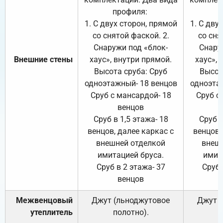
профиля:
п
1. С двух сторон, прямой
1. С дву
со снятой фаской. 2.
со сня
Снаружи под «блок-
Снару
Внешние стены
хаус», внутри прямой.
хаус», 
Высота сруба: Сруб
Высот
одноэтажный- 18 венцов
одноэта
Сруб с мансардой- 18
Сруб с
венцов
Сруб в 1,5 этажа- 18
Сруб в
венцов, далее каркас с
венцов,
внешней отделкой
внеш
имитацией бруса.
имит
Сруб в 2 этажа- 37
Сруб 
венцов
Межвенцовый
Джут (льноджутовое
Джут 
утеплитель
полотно).
п