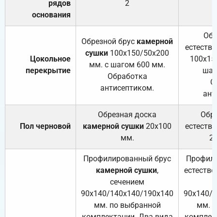
рядов
2
основания
Обр
Обрезной брус
камерной
естеств
сушки
100х150/50х200
Цокольное
100х15
мм. с шагом 600 мм.
перекрытие
шаг
Обработка
О
антисептиком.
ант
Обрезная доска
Обр
Пол черновой
камерной сушки
20х100
естеств
мм.
2
Профилированный брус
Профили
камерной сушки
,
естестве
сечением
с
90х140/140х140/190х140
90х140/
мм. по выбранной
мм. 
комплектации. Два вида
комплек