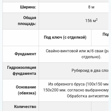
Ширина:
8 м
Общая
2
156 м
площадь:
Под 
Под ключ (с отделкой)
Свайно-винтовой или ж/б сваи (р
Фундамент
отдельно).
Гидроизоляция
Рубероид в два слоя
фундамента
Из обрезного бруса (100х150 мм.
Основание
150х200 мм. согласно выбранному с
(обвязка)
Обработка антисептик
Количество