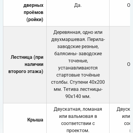
дверных
Да.
От
проёмов
(ройки)
Деревянная, одно или
двухмаршевая. Перила-
заводские резные,
балясины- заводские
Лестница (при
точеные,
наличии
От
устанавливаются
второго этажа)
стартовые точёные
столбы. Ступени 40х200
мм. Тетива лестницы-
90х140 мм.
Двускатная, ломаная
Двуска
или вальмовая в
или 
Крыша
соответствии с
соо
проектом.
п