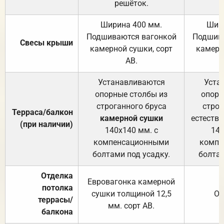
решёток.
Ширина 400 мм.
Шир
Подшиваются вагонкой
Подшива
Свесы крыши
камерной сушки, сорт
камерн
АВ.
Устанавливаются
Уста
опорные столбы из
опорн
строганного бруса
строг
Терраса/балкон
камерной сушки
естеств
(при наличии)
140х140 мм. с
140
компенсационными
компе
болтами под усадку.
болтам
Отделка
Евровагонка камерной
потолка
сушки толщиной 12,5
От
террасы/
мм. сорт АВ.
балкона