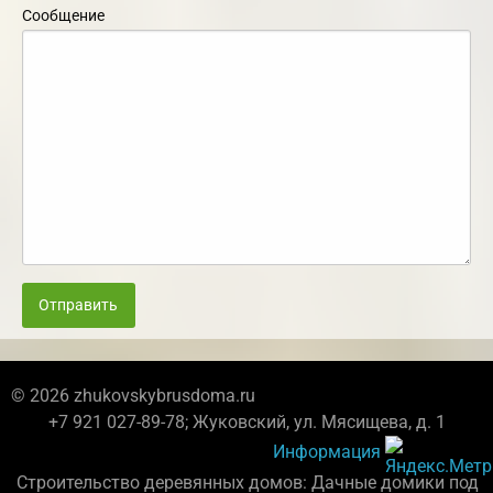
Сообщение
Отправить
© 2026 zhukovskybrusdoma.ru
+7 921 027-89-78; Жуковский, ул. Мясищева, д. 1
Информация
Строительство деревянных домов: Дачные домики под