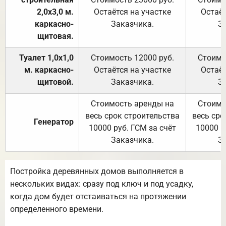
2,0х3,0 м.
Остаётся на участке
Остаёт
каркасно-
Заказчика.
З
щитовая.
Туалет 1,0х1,0
Стоимость 12000 руб.
Стоимо
м. каркасно-
Остаётся на участке
Остаёт
щитовой.
Заказчика.
З
Стоимость аренды на
Стоимо
весь срок строительства
весь сро
Генератор
10000 руб. ГСМ за счёт
10000 р
Заказчика.
З
Постройка деревянных домов выполняется в
нескольких видах: сразу под ключ и под усадку,
когда дом будет отстаиваться на протяжении
определенного времени.