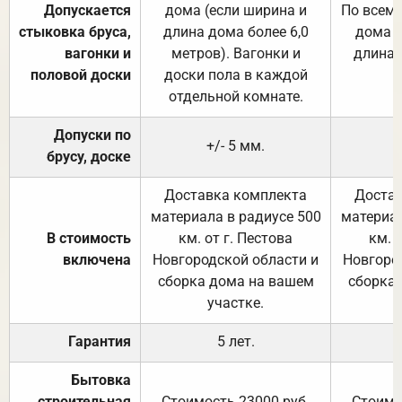
Допускается
дома (если ширина и
По всему
стыковка бруса,
длина дома более 6,0
дома (
вагонки и
метров). Вагонки и
длина 
половой доски
доски пола в каждой
отдельной комнате.
Допуски по
+/- 5 мм.
брусу, доске
Доставка комплекта
Достав
материала в радиусе 500
материал
В стоимость
км. от г. Пестова
км. 
включена
Новгородской области и
Новгоро
сборка дома на вашем
сборка
участке.
Гарантия
5 лет.
Бытовка
строительная
Стоимость 23000 руб.
Стоимо