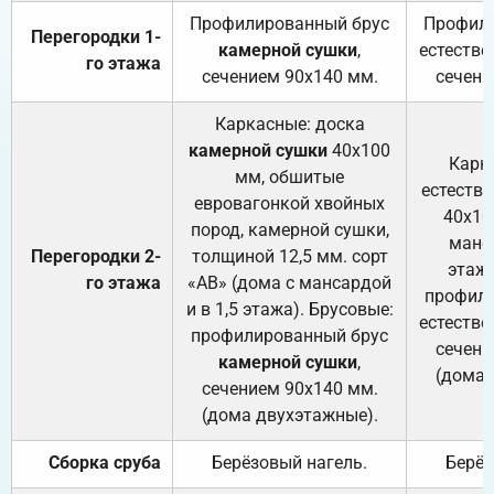
Профилированный брус
Профили
Перегородки 1-
камерной сушки
,
естестве
го этажа
сечением 90х140 мм.
сечени
Каркасные: доска
камерной сушки
40х100
Карк
мм, обшитые
естеств
евровагонкой хвойных
40х10
пород, камерной сушки,
манса
Перегородки 2-
толщиной 12,5 мм. сорт
этажа
го этажа
«АВ» (дома с мансардой
профили
и в 1,5 этажа). Брусовые:
естестве
профилированный брус
сечени
камерной сушки
,
(дома 
сечением 90х140 мм.
(дома двухэтажные).
Сборка сруба
Берёзовый нагель.
Берёз