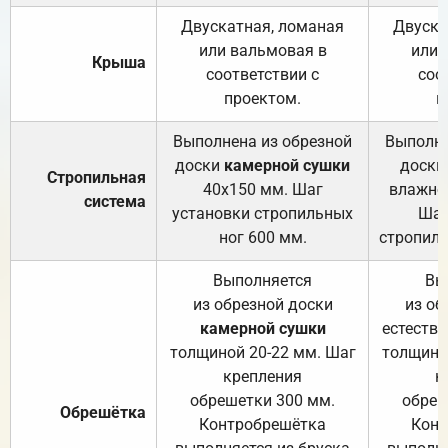
Двускатная, ломаная
Двуска
или вальмовая в
или 
Крыша
соответствии с
соо
проектом.
п
Выполнена из обрезной
Выполне
доски
камерной сушки
доски
Стропильная
40х150 мм. Шаг
влажно
система
установки стропильных
Шаг
ног 600 мм.
стропиль
Выполняется
Вы
из обрезной доски
из об
камерной сушки
естеств
толщиной 20-22 мм. Шаг
толщино
крепления
к
обрешетки 300 мм.
обреш
Обрешётка
Контробрешётка
Конт