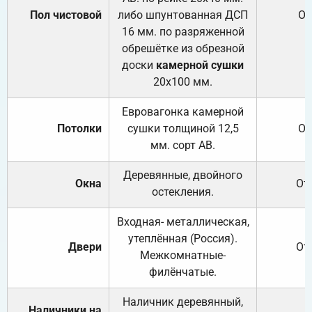
Пол чистовой
либо шпунтованная ДСП
От
16 мм. по разряженной
обрешётке из обрезной
доски
камерной сушки
20х100 мм.
Евровагонка камерной
Потолки
сушки толщиной 12,5
От
мм. сорт АВ.
Деревянные, двойного
Окна
От
остекления.
Входная- металлическая,
утеплённая (Россия).
Двери
От
Межкомнатные-
филёнчатые.
Наличник деревянный,
Наличники на