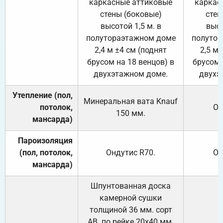
каркасные аттиковые
каркас
стены (боковые)
стен
высотой 1,5 м. в
высо
полутораэтажном доме
полутор
2,4 м ±4 см (поднят
2,5 м 
брусом на 18 венцов) в
брусом 
двухэтажном доме.
двухэ
Утепление (пол,
Минеральная вата
Knauf
потолок,
От
150
мм.
мансарда)
Пароизоляция
(пол, потолок,
Ондутис
R70
.
От
мансарда)
Шпунтованная доска
камерной сушки
толщиной 36 мм. сорт
АВ. по рейке 20х40 мм.