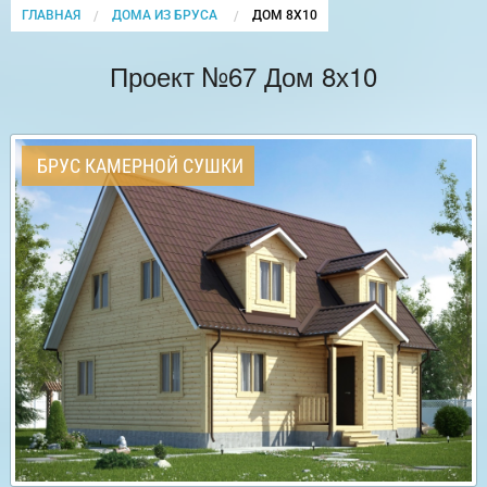
ГЛАВНАЯ
ДОМА ИЗ БРУСА
CURRENT:
ДОМ 8Х10
Проект №67 Дом 8х10
БРУС КАМЕРНОЙ СУШКИ