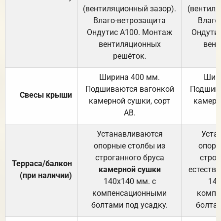
(вентиляционный зазор).
(вентиля
Влаго-ветрозащита
Влаго
Ондутис А100. Монтаж
Ондути
вентиляционных
вент
решёток.
Ширина 400 мм.
Шир
Подшиваются вагонкой
Подшива
Свесы крыши
камерной сушки, сорт
камерн
АВ.
Устанавливаются
Уста
опорные столбы из
опорн
строганного бруса
строг
Терраса/балкон
камерной сушки
естеств
(при наличии)
140х140 мм. с
140
компенсационными
компе
болтами под усадку.
болтам