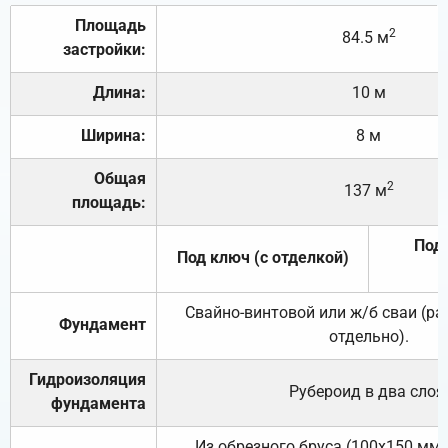
Площадь
2
84.5 м
застройки:
Длина:
10 м
Ширина:
8 м
Общая
2
137 м
площадь:
Под 
Под ключ (с отделкой)
Свайно-винтовой или ж/б сваи (р
Фундамент
отдельно).
Гидроизоляция
Рубероид в два слоя
фундамента
Из обрезного бруса (100х150 мм.