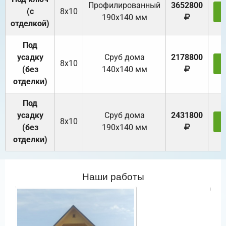
Профилированный
3652800
(с
8х10
З
190х140 мм
отделкой)
Под
усадку
Cруб дома
2178800
8х10
З
(без
140х140 мм
отделки)
Под
усадку
Cруб дома
2431800
8х10
З
(без
190х140 мм
отделки)
Наши работы