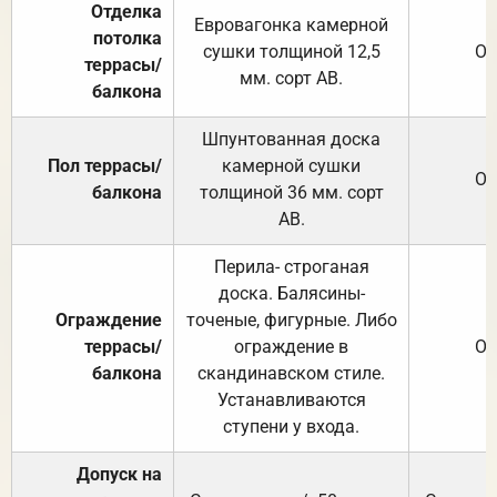
Отделка
Евровагонка камерной
потолка
сушки толщиной 12,5
От
террасы/
мм. сорт АВ.
балкона
Шпунтованная доска
Пол террасы/
камерной сушки
От
балкона
толщиной 36 мм. сорт
АВ.
Перила- строганая
доска. Балясины-
Ограждение
точеные, фигурные. Либо
террасы/
ограждение в
От
балкона
скандинавском стиле.
Устанавливаются
ступени у входа.
Допуск на