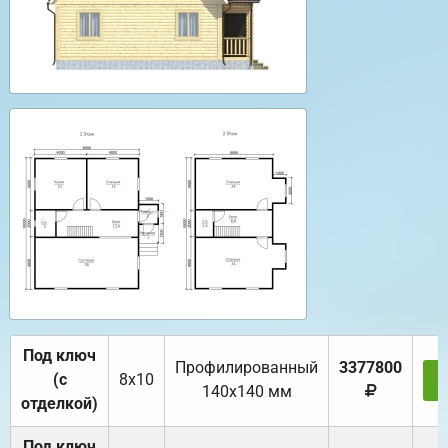
Под ключ
Профилированный
3377800
(с
8х10
З
140х140 мм
отделкой)
Под ключ