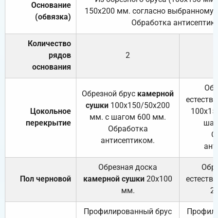
Основание
150х200 мм. согласно выбранному с
(обвязка)
Обработка антисептик
Количество
рядов
2
основания
Обр
Обрезной брус
камерной
естеств
сушки
100х150/50х200
Цокольное
100х15
мм. с шагом 600 мм.
перекрытие
шаг
Обработка
О
антисептиком.
ант
Обрезная доска
Обр
Пол черновой
камерной сушки
20х100
естеств
мм.
2
Профилированный брус
Профили