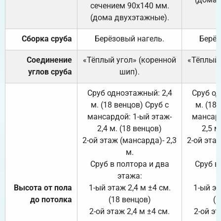
сечением 90х140 мм.
(дома двухэтажные).
Сборка сруба
Берёзовый нагель.
Берёз
Соединение
«Тёплый угол» (коренной
«Тёплый 
углов сруба
шип).
Сруб одноэтажный: 2,4
Сруб од
м. (18 венцов) Сруб с
м. (18
мансардой: 1-ый этаж-
мансард
2,4 м. (18 венцов)
2,5 м
2-ой этаж (мансарда)- 2,3
2-ой этаж
м.
Сруб в полтора и два
Сруб в
этажа:
Высота от пола
1-ый этаж 2,4 м ±4 см.
1-ый эт
до потолка
(18 венцов)
(1
2-ой этаж 2,4 м ±4 см.
2-ой эт