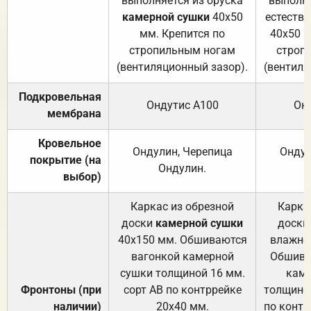
выполняется из бруска
выполня
камерной сушки
40х50
естеств
мм. Крепится по
40х50 м
стропильным ногам
строп
(вентиляционный зазор).
(вентиля
Подкровельная
Ондутис А100
Он
мембрана
Кровельное
Ондулин, Черепица
Ондул
покрытие (на
Ондулин.
выбор)
Каркас из обрезной
Карка
доски
камерной сушки
доски
40х150 мм. Обшиваются
влажно
вагонкой камерной
Обшива
сушки толщиной 16 мм.
каме
Фронтоны (при
сорт АВ по контррейке
толщиной
наличии)
20х40 мм.
по контр