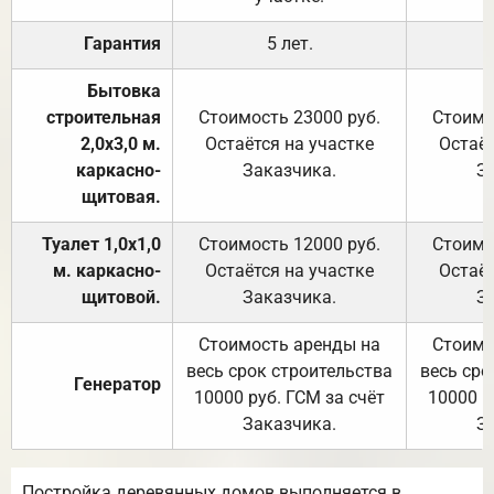
Гарантия
5 лет.
Бытовка
строительная
Стоимость 23000 руб.
Стоимо
2,0х3,0 м.
Остаётся на участке
Остаёт
каркасно-
Заказчика.
З
щитовая.
Туалет 1,0х1,0
Стоимость 12000 руб.
Стоимо
м. каркасно-
Остаётся на участке
Остаёт
щитовой.
Заказчика.
З
Стоимость аренды на
Стоимо
весь срок строительства
весь сро
Генератор
10000 руб. ГСМ за счёт
10000 р
Заказчика.
З
Постройка деревянных домов выполняется в