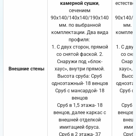
камерной сушки
,
естестве
сечением
с
90х140/140х140/190х140
90х140/
мм. по выбранной
мм. 
комплектации. Два вида
комплек
профиля:
п
1. С двух сторон, прямой
1. С дву
со снятой фаской. 2.
со сня
Снаружи под «блок-
Снару
Внешние стены
хаус», внутри прямой.
хаус», 
Высота сруба: Сруб
Высот
одноэтажный- 18 венцов
одноэта
Сруб с мансардой- 18
Сруб с
венцов
Сруб в 1,5 этажа- 18
Сруб в
венцов, далее каркас с
венцов,
внешней отделкой
внеш
имитацией бруса.
имит
Сруб в 2 этажа- 37
Сруб 