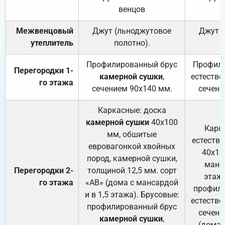
венцов
Межвенцовый
Джут (льноджутовое
Джут 
утеплитель
полотно).
п
Профилированный брус
Профили
Перегородки 1-
камерной сушки
,
естестве
го этажа
сечением 90х140 мм.
сечени
Каркасные: доска
камерной сушки
40х100
Карк
мм, обшитые
естеств
евровагонкой хвойных
40х10
пород, камерной сушки,
манса
Перегородки 2-
толщиной 12,5 мм. сорт
этажа
го этажа
«АВ» (дома с мансардой
профили
и в 1,5 этажа). Брусовые:
естестве
профилированный брус
сечени
камерной сушки
,
(дома 