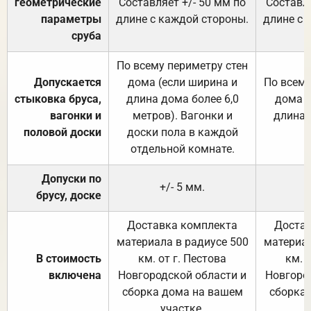
геометрические
Составляет +/- 50 мм по
Составля
параметры
длине с каждой стороны.
длине с 
сруба
По всему периметру стен
Допускается
дома (если ширина и
По всему
стыковка бруса,
длина дома более 6,0
дома (
вагонки и
метров). Вагонки и
длина 
половой доски
доски пола в каждой
отдельной комнате.
Допуски по
+/- 5 мм.
брусу, доске
Доставка комплекта
Достав
материала в радиусе 500
материал
В стоимость
км. от г. Пестова
км. 
включена
Новгородской области и
Новгоро
сборка дома на вашем
сборка
участке.