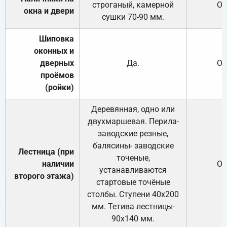
строганый, камерной
От
окна и двери
сушки 70-90 мм.
Шиповка
оконных и
дверных
Да.
От
проёмов
(ройки)
Деревянная, одно или
двухмаршевая. Перила-
заводские резные,
балясины- заводские
Лестница (при
точеные,
наличии
От
устанавливаются
второго этажа)
стартовые точёные
столбы. Ступени 40х200
мм. Тетива лестницы-
90х140 мм.