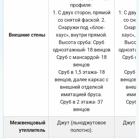
профиля:
п
1. С двух сторон, прямой
1. С дву
со снятой фаской. 2.
со сня
Снаружи под «блок-
Снару
Внешние стены
хаус», внутри прямой.
хаус», 
Высота сруба: Сруб
Высот
одноэтажный- 18 венцов
одноэта
Сруб с мансардой- 18
Сруб с
венцов
Сруб в 1,5 этажа- 18
Сруб в
венцов, далее каркас с
венцов,
внешней отделкой
внеш
имитацией бруса.
имит
Сруб в 2 этажа- 37
Сруб 
венцов
Межвенцовый
Джут (льноджутовое
Джут 
утеплитель
полотно).
п