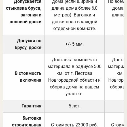
Допускается
дома (если ширина и
По всему
стыковка бруса,
длина дома более 6,0
дома (
вагонки и
метров). Вагонки и
длина 
половой доски
доски пола в каждой
отдельной комнате.
Допуски по
+/- 5 мм.
брусу, доске
Доставка комплекта
Достав
материала в радиусе 500
материал
В стоимость
км. от г. Пестова
км. 
включена
Новгородской области и
Новгоро
сборка дома на вашем
сборка
участке.
Гарантия
5 лет.
Бытовка
строительная
Стоимость 23000 руб.
Стоимо