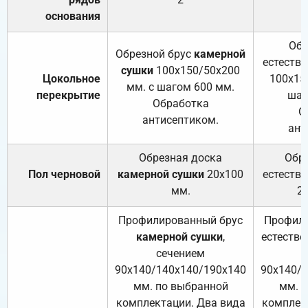
основания
Обр
Обрезной брус
камерной
естеств
сушки
100х150/50х200
Цокольное
100х15
мм. с шагом 600 мм.
перекрытие
шаг
Обработка
О
антисептиком.
ант
Обрезная доска
Обр
Пол черновой
камерной сушки
20х100
естеств
мм.
2
Профилированный брус
Профили
камерной сушки
,
естестве
сечением
с
90х140/140х140/190х140
90х140/
мм. по выбранной
мм. 
комплектации. Два вида
комплек