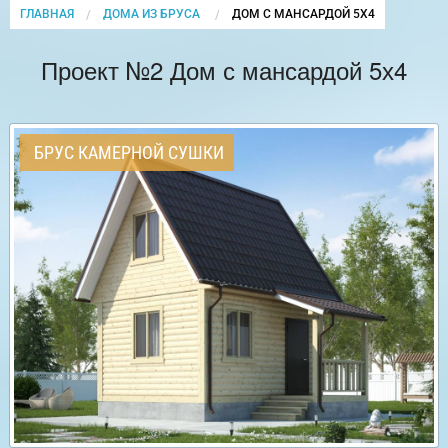
ГЛАВНАЯ
ДОМА ИЗ БРУСА
CURRENT:
ДОМ С МАНСАРДОЙ 5Х4
Проект №2 Дом с мансардой 5х4
БРУС КАМЕРНОЙ СУШКИ