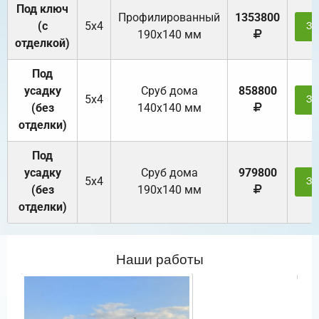
Под ключ
Профилированный
1353800
(с
5х4
За
190х140 мм
отделкой)
Под
усадку
Cруб дома
858800
5х4
За
(без
140х140 мм
отделки)
Под
усадку
Cруб дома
979800
5х4
За
(без
190х140 мм
отделки)
Наши работы