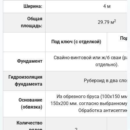
Ширина:
4 м
Общая
2
29.79 м
площадь:
Под 
Под ключ (с отделкой)
Свайно-винтовой или ж/б сваи (р
Фундамент
отдельно).
Гидроизоляция
Рубероид в два слоя
фундамента
Из обрезного бруса (100х150 мм.
Основание
150х200 мм. согласно выбранному с
(обвязка)
Обработка антисептик
Количество
рядов
2