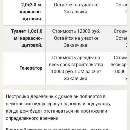
2,0х3,0 м.
Остаётся на участке
Остаёт
каркасно-
Заказчика.
З
щитовая.
Туалет 1,0х1,0
Стоимость 12000 руб.
Стоимо
м. каркасно-
Остаётся на участке
Остаёт
щитовой.
Заказчика.
З
Стоимость аренды на
Стоимо
весь срок строительства
весь сро
Генератор
10000 руб. ГСМ за счёт
10000 р
Заказчика.
З
Постройка деревянных домов выполняется в
нескольких видах: сразу под ключ и под усадку,
когда дом будет отстаиваться на протяжении
определенного времени.