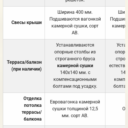
Ширина 400 мм.
Шир
Подшиваются вагонкой
Подшива
Свесы крыши
камерной сушки, сорт
камерн
АВ.
Устанавливаются
Уста
опорные столбы из
опорн
строганного бруса
строг
Терраса/балкон
камерной сушки
естеств
(при наличии)
140х140 мм. с
140
компенсационными
компе
болтами под усадку.
болтам
Отделка
Евровагонка камерной
потолка
сушки толщиной 12,5
От
террасы/
мм. сорт АВ.
балкона