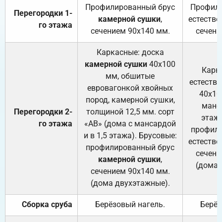
Профилированный брус
Профили
Перегородки 1-
камерной сушки
,
естестве
го этажа
сечением 90х140 мм.
сечени
Каркасные: доска
камерной сушки
40х100
Карк
мм, обшитые
естеств
евровагонкой хвойных
40х10
пород, камерной сушки,
манса
Перегородки 2-
толщиной 12,5 мм. сорт
этажа
го этажа
«АВ» (дома с мансардой
профили
и в 1,5 этажа). Брусовые:
естестве
профилированный брус
сечени
камерной сушки
,
(дома 
сечением 90х140 мм.
(дома двухэтажные).
Сборка сруба
Берёзовый нагель.
Берёз