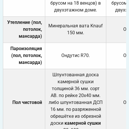
брусом на 18 венцов) в
брусом 
двухэтажном доме.
двухэ
Утепление (пол,
Минеральная вата
Knauf
потолок,
От
150
мм.
мансарда)
Пароизоляция
(пол, потолок,
Ондутис
R70
.
От
мансарда)
Шпунтованная доска
камерной сушки
толщиной 36 мм. сорт
АВ. по рейке 20х40 мм.
Пол чистовой
либо шпунтованная ДСП
От
16 мм. по разряженной
обрешётке из обрезной
доски
камерной сушки