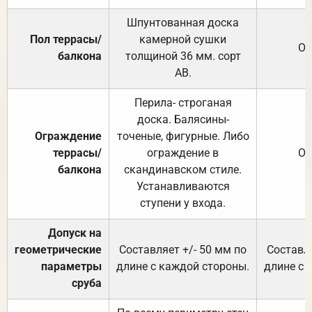
Шпунтованная доска
Пол террасы/
камерной сушки
От
балкона
толщиной 36 мм. сорт
АВ.
Перила- строганая
доска. Балясины-
Ограждение
точеные, фигурные. Либо
террасы/
ограждение в
От
балкона
скандинавском стиле.
Устанавливаются
ступени у входа.
Допуск на
геометрические
Составляет +/- 50 мм по
Составля
параметры
длине с каждой стороны.
длине с 
сруба