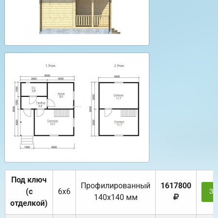
Под ключ
Профилированный
1617800
(с
6х6
За
140х140 мм
отделкой)