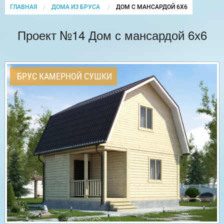
ГЛАВНАЯ
ДОМА ИЗ БРУСА
CURRENT:
ДОМ С МАНСАРДОЙ 6Х6
Проект №14 Дом с мансардой 6х6
БРУС КАМЕРНОЙ СУШКИ