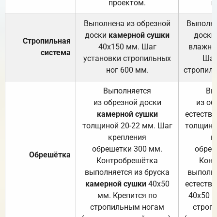
проектом.
п
Выполнена из обрезной
Выполне
доски
камерной сушки
доски
Стропильная
40х150 мм. Шаг
влажно
система
установки стропильных
Шаг
ног 600 мм.
стропиль
Выполняется
Вы
из обрезной доски
из об
камерной сушки
естеств
толщиной 20-22 мм. Шаг
толщино
крепления
к
обрешетки 300 мм.
обреш
Обрешётка
Контробрешётка
Конт
выполняется из бруска
выполня
камерной сушки
40х50
естеств
мм. Крепится по
40х50 м
стропильным ногам
строп