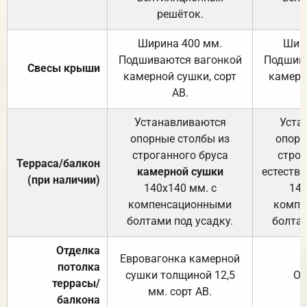
решёток.
Ширина 400 мм.
Шир
Подшиваются вагонкой
Подшива
Свесы крыши
камерной сушки, сорт
камерн
АВ.
Устанавливаются
Уста
опорные столбы из
опорн
строганного бруса
строг
Терраса/балкон
камерной сушки
естеств
(при наличии)
140х140 мм. с
140
компенсационными
компе
болтами под усадку.
болтам
Отделка
Евровагонка камерной
потолка
сушки толщиной 12,5
От
террасы/
мм. сорт АВ.
балкона