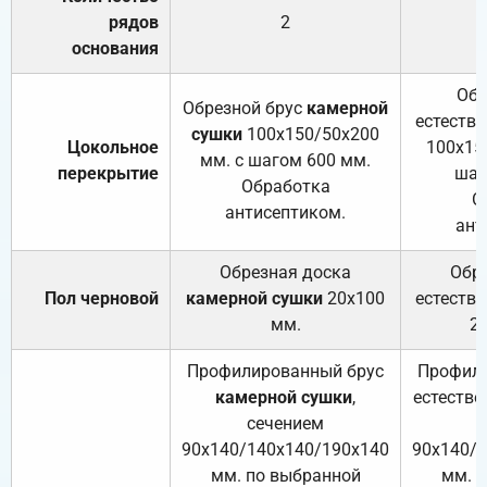
рядов
2
основания
Обр
Обрезной брус
камерной
естеств
сушки
100х150/50х200
Цокольное
100х15
мм. с шагом 600 мм.
перекрытие
шаг
Обработка
О
антисептиком.
ант
Обрезная доска
Обр
Пол черновой
камерной сушки
20х100
естеств
мм.
2
Профилированный брус
Профили
камерной сушки
,
естестве
сечением
с
90х140/140х140/190х140
90х140/
мм. по выбранной
мм. 