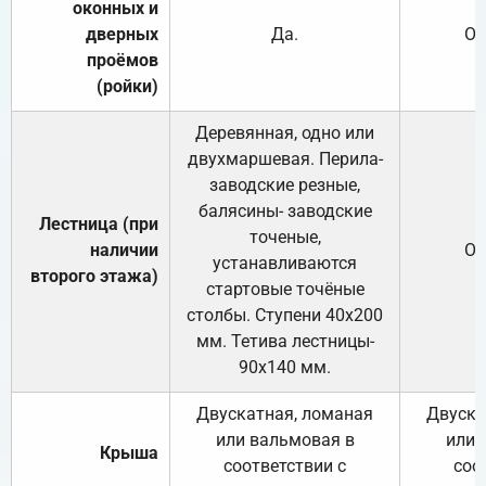
оконных и
дверных
Да.
От
проёмов
(ройки)
Деревянная, одно или
двухмаршевая. Перила-
заводские резные,
балясины- заводские
Лестница (при
точеные,
наличии
От
устанавливаются
второго этажа)
стартовые точёные
столбы. Ступени 40х200
мм. Тетива лестницы-
90х140 мм.
Двускатная, ломаная
Двуска
или вальмовая в
или 
Крыша
соответствии с
соо