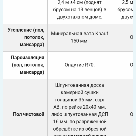
2,4 м ±4 см (поднят
2,5 м 
брусом на 18 венцов) в
брусом 
двухэтажном доме.
двухэ
Утепление (пол,
Минеральная вата
Knauf
потолок,
От
150
мм.
мансарда)
Пароизоляция
(пол, потолок,
Ондутис
R70
.
От
мансарда)
Шпунтованная доска
камерной сушки
толщиной 36 мм. сорт
АВ. по рейке 20х40 мм.
Пол чистовой
либо шпунтованная ДСП
От
16 мм. по разряженной
обрешётке из обрезной