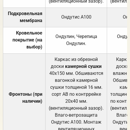
(вентиляционный зазор).
(вентиля
Подкровельная
Ондутис А100
Он
мембрана
Кровельное
Ондулин, Черепица
Ондул
покрытие (на
Ондулин.
выбор)
Каркас из обрезной
Карка
доски
камерной сушки
доски
40х150 мм. Обшиваются
влажно
вагонкой камерной
Обшива
сушки толщиной 16 мм.
каме
Фронтоны (при
сорт АВ по контррейке
толщиной
наличии)
20х40 мм.
по контр
(вентиляционный зазор).
(вентиля
Влаго-ветрозащита
Влаго
Ондутис А100. Монтаж
Ондути
вентиляционных
вент