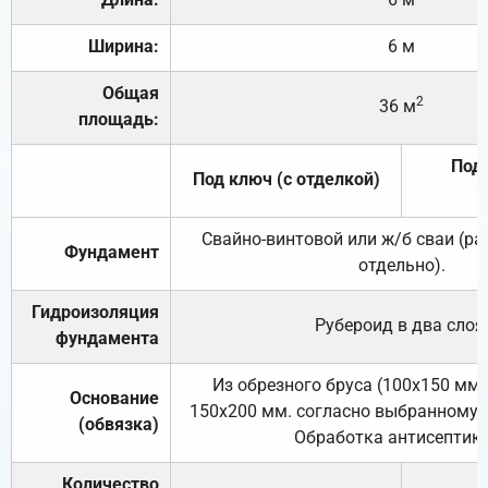
Ширина:
6 м
Общая
2
36 м
площадь:
Под 
Под ключ (с отделкой)
Свайно-винтовой или ж/б сваи (р
Фундамент
отдельно).
Гидроизоляция
Рубероид в два слоя
фундамента
Из обрезного бруса (100х150 мм.
Основание
150х200 мм. согласно выбранному с
(обвязка)
Обработка антисептик
Количество