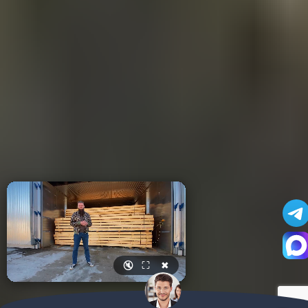
🔇
⛶
✖