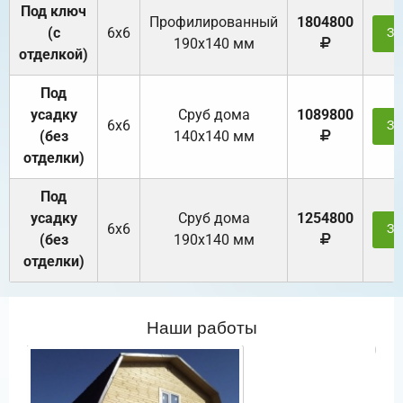
Под ключ
Профилированный
1804800
(с
6х6
За
190х140 мм
отделкой)
Под
усадку
Cруб дома
1089800
6х6
За
(без
140х140 мм
отделки)
Под
усадку
Cруб дома
1254800
6х6
За
(без
190х140 мм
отделки)
Наши работы