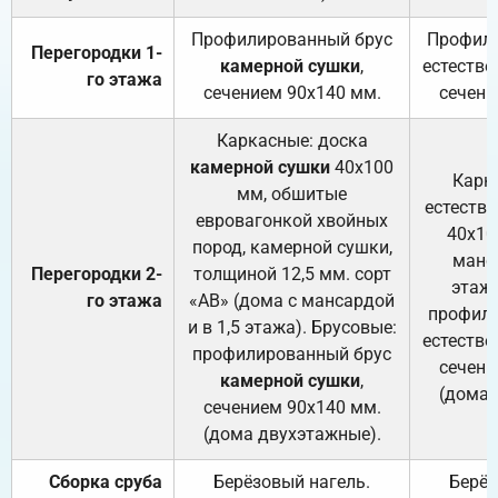
Профилированный брус
Профили
Перегородки 1-
камерной сушки
,
естестве
го этажа
сечением 90х140 мм.
сечени
Каркасные: доска
камерной сушки
40х100
Карк
мм, обшитые
естеств
евровагонкой хвойных
40х10
пород, камерной сушки,
манса
Перегородки 2-
толщиной 12,5 мм. сорт
этажа
го этажа
«АВ» (дома с мансардой
профили
и в 1,5 этажа). Брусовые:
естестве
профилированный брус
сечени
камерной сушки
,
(дома 
сечением 90х140 мм.
(дома двухэтажные).
Сборка сруба
Берёзовый нагель.
Берёз