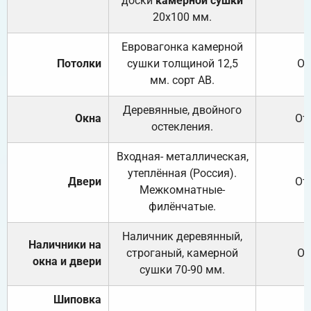
доски
камерной сушки
20х100 мм.
Евровагонка камерной
Потолки
сушки толщиной 12,5
От
мм. сорт АВ.
Деревянные, двойного
Окна
От
остекления.
Входная- металлическая,
утеплённая (Россия).
Двери
От
Межкомнатные-
филёнчатые.
Наличник деревянный,
Наличники на
строганый, камерной
От
окна и двери
сушки 70-90 мм.
Шиповка