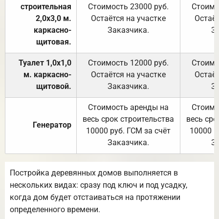
строительная
Стоимость 23000 руб.
Стоимо
2,0х3,0 м.
Остаётся на участке
Остаёт
каркасно-
Заказчика.
З
щитовая.
Туалет 1,0х1,0
Стоимость 12000 руб.
Стоимо
м. каркасно-
Остаётся на участке
Остаёт
щитовой.
Заказчика.
З
Стоимость аренды на
Стоимо
весь срок строительства
весь сро
Генератор
10000 руб. ГСМ за счёт
10000 р
Заказчика.
З
Постройка деревянных домов выполняется в
нескольких видах: сразу под ключ и под усадку,
когда дом будет отстаиваться на протяжении
определенного времени.