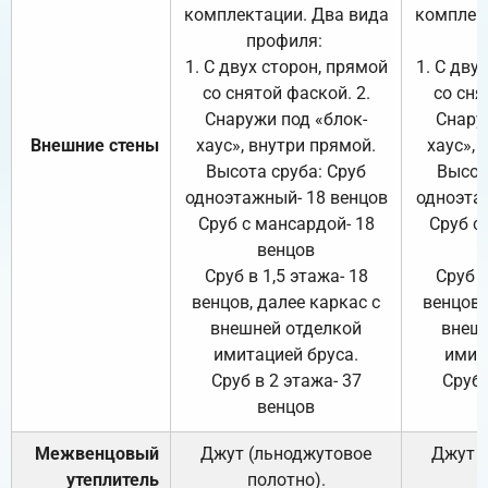
комплектации. Два вида
комплек
профиля:
п
1. С двух сторон, прямой
1. С дву
со снятой фаской. 2.
со сня
Снаружи под «блок-
Снару
Внешние стены
хаус», внутри прямой.
хаус», 
Высота сруба: Сруб
Высот
одноэтажный- 18 венцов
одноэта
Сруб с мансардой- 18
Сруб с
венцов
Сруб в 1,5 этажа- 18
Сруб в
венцов, далее каркас с
венцов,
внешней отделкой
внеш
имитацией бруса.
имит
Сруб в 2 этажа- 37
Сруб 
венцов
Межвенцовый
Джут (льноджутовое
Джут 
утеплитель
полотно).
п