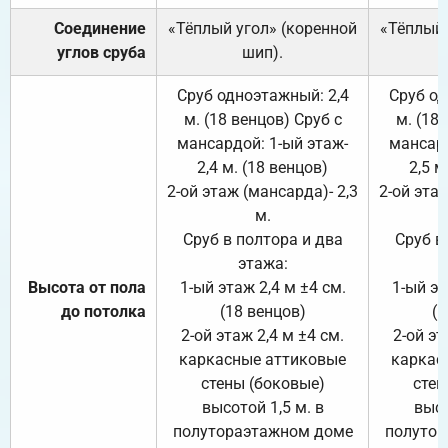
Соединение
«Тёплый угол» (коренной
«Тёплый 
углов сруба
шип).
Сруб одноэтажный: 2,4
Сруб од
м. (18 венцов) Сруб с
м. (18
мансардой: 1-ый этаж-
мансард
2,4 м. (18 венцов)
2,5 м
2-ой этаж (мансарда)- 2,3
2-ой этаж
м.
Сруб в полтора и два
Сруб в
этажа:
Высота от пола
1-ый этаж 2,4 м ±4 см.
1-ый эт
до потолка
(18 венцов)
(1
2-ой этаж 2,4 м ±4 см.
2-ой эт
каркасные аттиковые
каркас
стены (боковые)
стен
высотой 1,5 м. в
высо
полутораэтажном доме
полутор