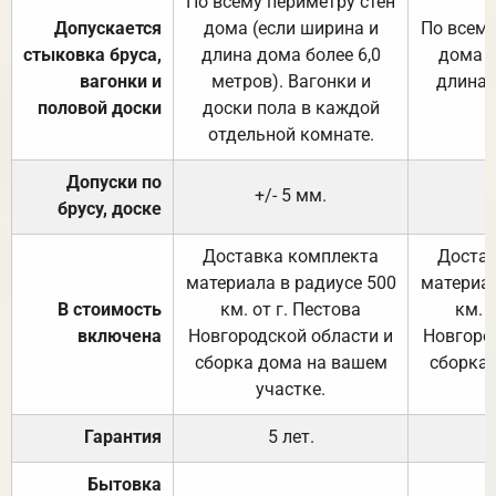
По всему периметру стен
Допускается
дома (если ширина и
По всему
стыковка бруса,
длина дома более 6,0
дома (
вагонки и
метров). Вагонки и
длина 
половой доски
доски пола в каждой
отдельной комнате.
Допуски по
+/- 5 мм.
брусу, доске
Доставка комплекта
Достав
материала в радиусе 500
материал
В стоимость
км. от г. Пестова
км. 
включена
Новгородской области и
Новгоро
сборка дома на вашем
сборка
участке.
Гарантия
5 лет.
Бытовка