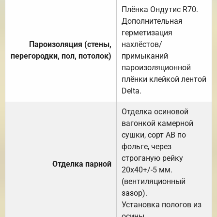
Плёнка Ондутис R70.
Дополнительная
герметизация
Пароизоляция (стены,
нахлёстов/
перегородки, пол, потолок)
примыканий
пароизоляционной
плёнки клейкой лентой
Delta.
Отделка осиновой
вагонкой камерной
сушки, сорт АВ по
фольге, через
строганую рейку
Отделка парной
20х40+/-5 мм.
(вентиляционный
зазор).
Установка пологов из
осины.