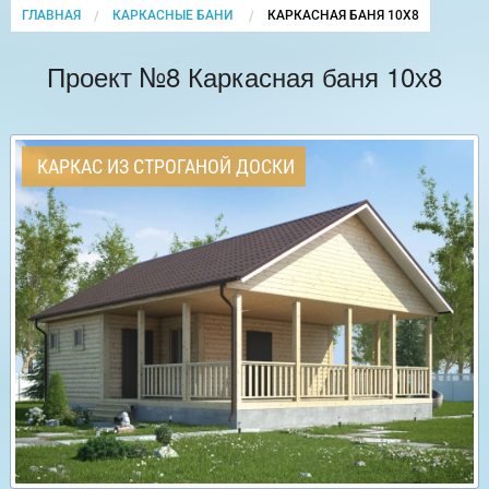
ГЛАВНАЯ
КАРКАСНЫЕ БАНИ
CURRENT:
КАРКАСНАЯ БАНЯ 10Х8
Проект №8 Каркасная баня 10х8
КАРКАС ИЗ СТРОГАНОЙ ДОСКИ