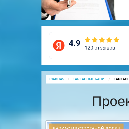
4.9
120
отзывов
ГЛАВНАЯ
КАРКАСНЫЕ БАНИ
CURRENT
КАРКАСН
Проек
КАРКАС ИЗ СТРОГАНОЙ ДОСКИ