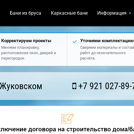
а
Бани из бруса
Каркасные бани
Информация
Корректируем проекты
Уточняем комплектацию
Меняем планировку,
Сверяем материалы и состав
расположение окон, дверей и
работ до окончательного
перегородок.
расчёта.
 Жуковском
+7 921 027-89-