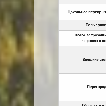
Цокольное перекры
Пол черно
Влаго-ветрозащ
чернового п
Внешние ст
Перегоро
Сборка карк