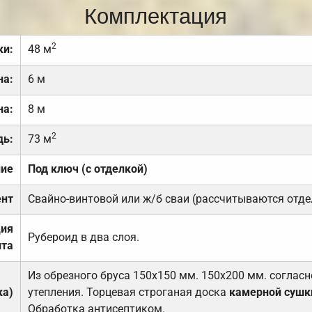
Комплектация
2
ки:
48 м
на:
6 м
на:
8 м
2
дь:
73 м
ние
Под ключ (с отделкой)
нт
Свайно-винтовой или ж/б сваи (рассчитываются отде
ция
Рубероид в два слоя.
та
Из обрезного бруса 150х150 мм. 150х200 мм. соглас
ка)
утепления. Торцевая строганая доска
камерной сушк
Обработка антисептиком.