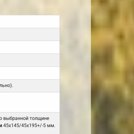
льно).
но выбранной толщине
и
45х145/45х195+/-5 мм.