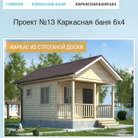
ГЛАВНАЯ
КАРКАСНЫЕ БАНИ
CURRENT:
КАРКАСНАЯ БАНЯ 6Х4
Проект №13 Каркасная баня 6х4
КАРКАС ИЗ СТРОГАНОЙ ДОСКИ