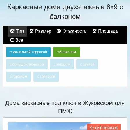
Каркасные дома двухэтажные 8х9 с
балконом
Тип
Размер
Этажность
Площадь
Все
с маленькой террасой
с балконом
с большой террасой
с эркером
с сауной
с гаражом
с террасой
Дома каркасные под ключ в Жуковском для
ПМЖ
ХИТ ПРОДАЖ