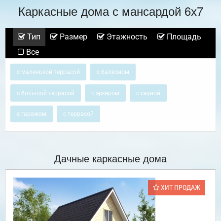
Каркасные дома с мансардой 6х7
Тип
Размер
Этажность
Площадь
Все
с маленькой террасой
с балконом
с большой террасой
с эркером
с сауной
с гаражом
с террасой
Дачные каркасные дома
ХИТ ПРОДАЖ