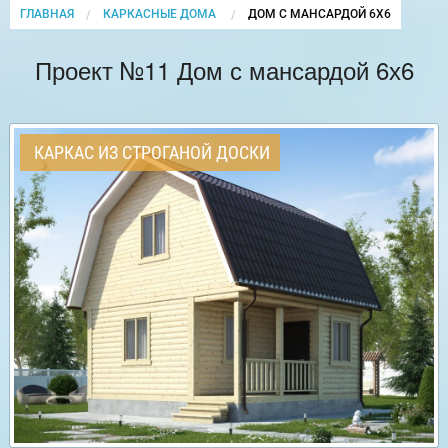
ГЛАВНАЯ
КАРКАСНЫЕ ДОМА
CURRENT:
ДОМ С МАНСАРДОЙ 6Х6
Проект №11 Дом с мансардой 6х6
КАРКАС ИЗ СТРОГАНОЙ ДОСКИ