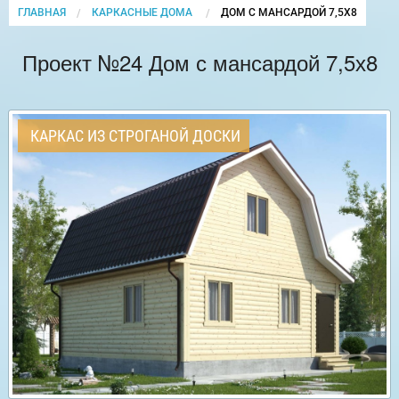
ГЛАВНАЯ
КАРКАСНЫЕ ДОМА
CURRENT:
ДОМ С МАНСАРДОЙ 7,5Х8
Проект №24 Дом с мансардой 7,5х8
КАРКАС ИЗ СТРОГАНОЙ ДОСКИ