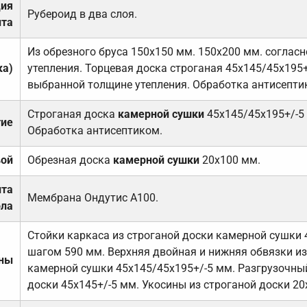
ция
Рубероид в два слоя.
та
Из обрезного бруса 150х150 мм. 150х200 мм. соглас
ка)
утепления. Торцевая доска строганая 45х145/45х195+
выбранной толщине утепления. Обработка антисепти
Строганая доска
камерной сушки
45х145/45х195+/-5
тие
Обработка антисептиком.
вой
Обрезная доска
камерной сушки
20х100 мм.
ита
Мембрана Ондутис А100.
ола
Стойки каркаса из строганой доски камерной сушки 
шагом 590 мм. Верхняя двойная и нижняя обвязки из
ены
камерной сушки 45х145/45х195+/-5 мм. Разгрузочный
доски 45х145+/-5 мм. Укосины из строганой доски 20