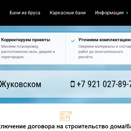
а
Бани из бруса
Каркасные бани
Информация
Корректируем проекты
Уточняем комплектацию
Меняем планировку,
Сверяем материалы и состав
расположение окон, дверей и
работ до окончательного
перегородок.
расчёта.
 Жуковском
+7 921 027-89-