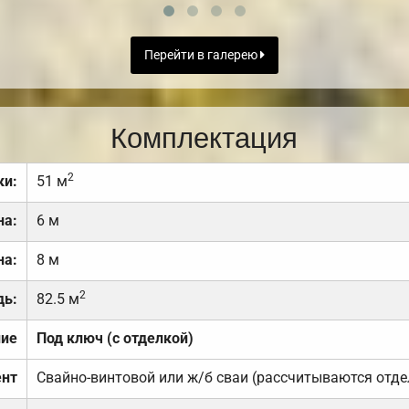
Перейти в галерею
Комплектация
2
ки:
51 м
на:
6 м
на:
8 м
2
дь:
82.5 м
ние
Под ключ (с отделкой)
нт
Свайно-винтовой или ж/б сваи (рассчитываются отде