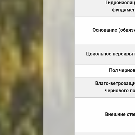
Гидроизоля
фундамен
Основание (обвяз
Цокольное перекры
Пол черно
Влаго-ветрозащ
чернового п
Внешние ст