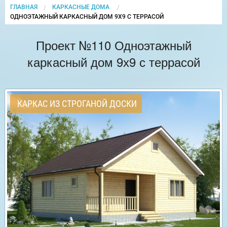
ГЛАВНАЯ
КАРКАСНЫЕ ДОМА
CURRENT:
ОДНОЭТАЖНЫЙ КАРКАСНЫЙ ДОМ 9Х9 С ТЕРРАСОЙ
Проект №110 Одноэтажный
каркасный дом 9х9 с террасой
КАРКАС ИЗ СТРОГАНОЙ ДОСКИ