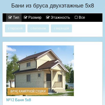
Бани из бруса двухэтажные 5х8
Тип
Размер
Этажность
Все
с террасой
с балконом
с верандой
БРУС КАМЕРНОЙ СУШКИ
№12 Баня 5х8