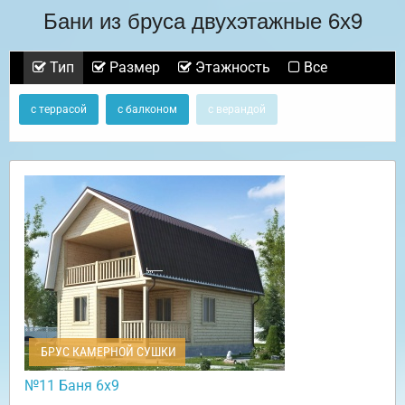
Бани из бруса двухэтажные 6х9
Тип
Размер
Этажность
Все
с террасой
с балконом
с верандой
БРУС КАМЕРНОЙ СУШКИ
№11 Баня 6х9