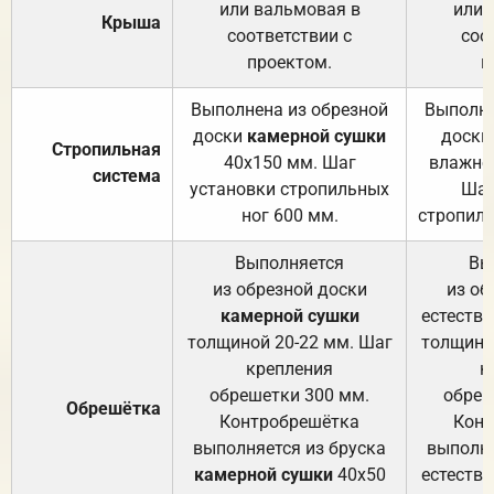
или вальмовая в
или 
Крыша
соответствии с
соо
проектом.
п
Выполнена из обрезной
Выполне
доски
камерной сушки
доски
Стропильная
40х150 мм. Шаг
влажно
система
установки стропильных
Шаг
ног 600 мм.
стропиль
Выполняется
Вы
из обрезной доски
из об
камерной сушки
естеств
толщиной 20-22 мм. Шаг
толщино
крепления
к
обрешетки 300 мм.
обреш
Обрешётка
Контробрешётка
Конт
выполняется из бруска
выполня
камерной сушки
40х50
естеств