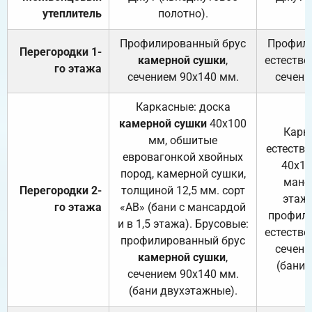
утеплитель
полотно).
п
Профилированный брус
Профили
Перегородки 1-
камерной сушки
,
естестве
го этажа
сечением 90х140 мм.
сечени
Каркасные: доска
камерной сушки
40х100
Карк
мм, обшитые
естеств
евровагонкой хвойных
40х10
пород, камерной сушки,
манса
Перегородки 2-
толщиной 12,5 мм. сорт
этажа
го этажа
«АВ» (бани с мансардой
профили
и в 1,5 этажа). Брусовые:
естестве
профилированный брус
сечени
камерной сушки
,
(бани 
сечением 90х140 мм.
(бани двухэтажные).