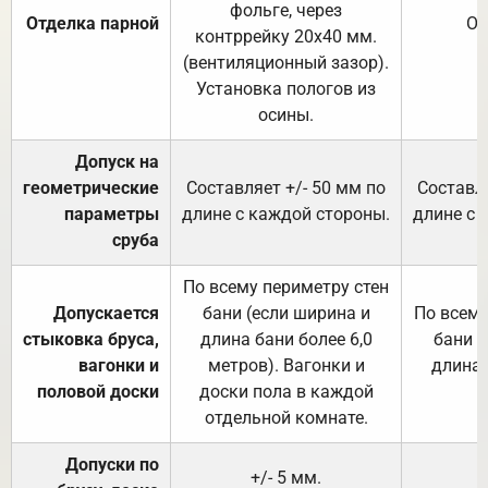
фольге, через
Отделка парной
От
контррейку 20х40 мм.
(вентиляционный зазор).
Установка пологов из
осины.
Допуск на
геометрические
Составляет +/- 50 мм по
Составля
параметры
длине с каждой стороны.
длине с 
сруба
По всему периметру стен
Допускается
бани (если ширина и
По всему
стыковка бруса,
длина бани более 6,0
бани (
вагонки и
метров). Вагонки и
длина 
половой доски
доски пола в каждой
отдельной комнате.
Допуски по
+/- 5 мм.