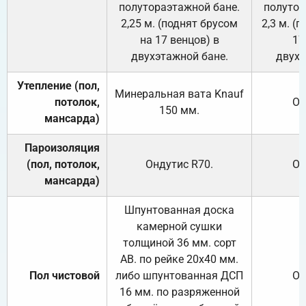
полутораэтажной бане.
полутор
2,25 м. (поднят брусом
2,3 м. (
на 17 венцов) в
17
двухэтажной бане.
двухэ
Утепление (пол,
Минеральная вата
Knauf
потолок,
От
150
мм.
мансарда)
Пароизоляция
(пол, потолок,
Ондутис
R70
.
От
мансарда)
Шпунтованная доска
камерной сушки
толщиной 36 мм. сорт
АВ. по рейке 20х40 мм.
Пол чистовой
либо шпунтованная ДСП
От
16 мм. по разряженной