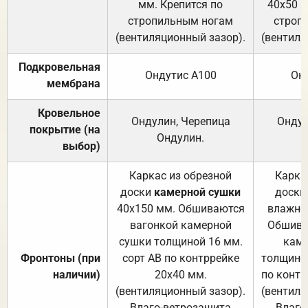
мм. Крепится по
40х50 м
стропильным ногам
строп
(вентиляционный зазор).
(вентиля
Подкровельная
Ондутис А100
Он
мембрана
Кровельное
Ондулин, Черепица
Ондул
покрытие (на
Ондулин.
выбор)
Каркас из обрезной
Карка
доски
камерной сушки
доски
40х150 мм. Обшиваются
влажно
вагонкой камерной
Обшива
сушки толщиной 16 мм.
каме
Фронтоны (при
сорт АВ по контррейке
толщиной
наличии)
20х40 мм.
по контр
(вентиляционный зазор).
(вентиля
Влаго-ветрозащита
Влаго