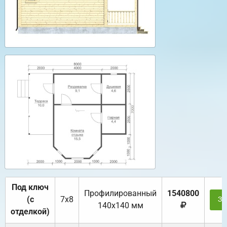
Под ключ
Профилированный
1540800
(с
7х8
За
140х140 мм
отделкой)