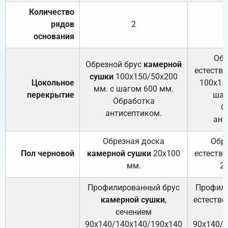
Количество
рядов
2
основания
Обр
Обрезной брус
камерной
естеств
сушки
100х150/50х200
Цокольное
100х15
мм. с шагом 600 мм.
перекрытие
шаг
Обработка
О
антисептиком.
ант
Обрезная доска
Обр
Пол черновой
камерной сушки
20х100
естеств
мм.
2
Профилированный брус
Профили
камерной сушки
,
естестве
сечением
с
90х140/140х140/190х140
90х140/