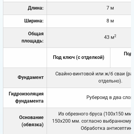
Длина:
7 м
Ширина:
8 м
Общая
2
43 м
площадь:
Под 
Под ключ (с отделкой)
Свайно-винтовой или ж/б сваи (р
Фундамент
отдельно).
Гидроизоляция
Рубероид в два слоя
фундамента
Из обрезного бруса (100х150 мм.
Основание
150х200 мм. согласно выбранному с
(обвязка)
Обработка антисептик