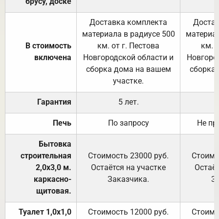
брусу, доске
Доставка комплекта
Достав
материала в радиусе 500
материал
В стоимость
км. от г. Пестова
км. 
включена
Новгородской области и
Новгоро
сборка дома на вашем
сборка
участке.
Гарантия
5 лет.
Печь
По запросу
Не пр
Бытовка
строительная
Стоимость 23000 руб.
Стоимо
2,0х3,0 м.
Остаётся на участке
Остаёт
каркасно-
Заказчика.
З
щитовая.
Туалет 1,0х1,0
Стоимость 12000 руб.
Стоимо