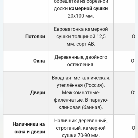
обрешётке из обрезной
доски
камерной сушки
20х100 мм.
Евровагонка камерной
Потолки
сушки толщиной 12,5
От
мм. сорт АВ.
Деревянные, двойного
Окна
От
остекления.
Входная- металлическая,
утеплённая (Россия).
Двери
Межкомнатные-
От
филёнчатые. В парную-
клиновая (банная).
Наличник деревянный,
Наличники на
строганый, камерной
От
окна и двери
сушки 70-90 мм.