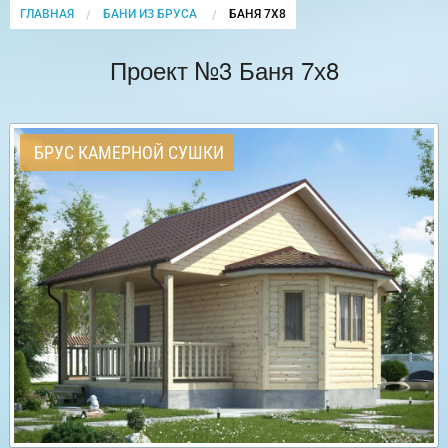
ГЛАВНАЯ
БАНИ ИЗ БРУСА
CURRENT:
БАНЯ 7Х8
Проект №3 Баня 7х8
БРУС КАМЕРНОЙ СУШКИ