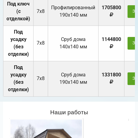
Под ключ
Профилированный
1705800
(с
7х8
За
190х140 мм
отделкой)
Под
усадку
Cруб дома
1144800
7х8
За
(без
140х140 мм
отделки)
Под
усадку
Cруб дома
1331800
7х8
За
(без
190х140 мм
отделки)
Наши работы