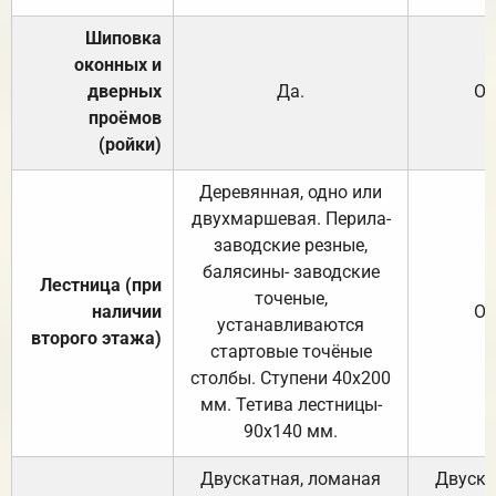
Шиповка
оконных и
дверных
Да.
От
проёмов
(ройки)
Деревянная, одно или
двухмаршевая. Перила-
заводские резные,
балясины- заводские
Лестница (при
точеные,
наличии
От
устанавливаются
второго этажа)
стартовые точёные
столбы. Ступени 40х200
мм. Тетива лестницы-
90х140 мм.
Двускатная, ломаная
Двуска