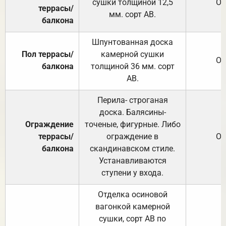
сушки толщиной 12,5
От
террасы/
мм. сорт АВ.
балкона
Шпунтованная доска
Пол террасы/
камерной сушки
От
балкона
толщиной 36 мм. сорт
АВ.
Перила- строганая
доска. Балясины-
Ограждение
точеные, фигурные. Либо
террасы/
ограждение в
От
балкона
скандинавском стиле.
Устанавливаются
ступени у входа.
Отделка осиновой
вагонкой камерной
сушки, сорт АВ по