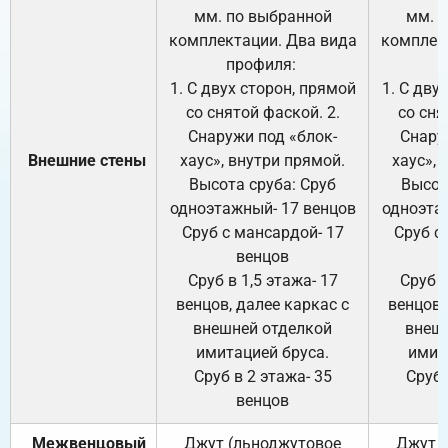
мм. по выбранной
мм. 
комплектации. Два вида
комплек
профиля:
п
1. С двух сторон, прямой
1. С дву
со снятой фаской. 2.
со сня
Снаружи под «блок-
Снару
Внешние стены
хаус», внутри прямой.
хаус», 
Высота сруба: Сруб
Высот
одноэтажный- 17 венцов
одноэта
Сруб с мансардой- 17
Сруб с
венцов
Сруб в 1,5 этажа- 17
Сруб в
венцов, далее каркас с
венцов,
внешней отделкой
внеш
имитацией бруса.
имит
Сруб в 2 этажа- 35
Сруб 
венцов
Межвенцовый
Джут (льноджутовое
Джут 