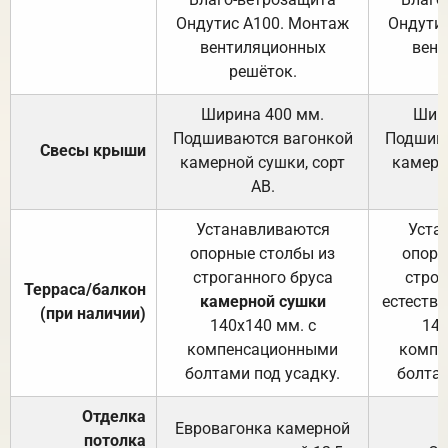
Ондутис А100. Монтаж
Ондути
вентиляционных
вент
решёток.
Ширина 400 мм.
Шир
Подшиваются вагонкой
Подшива
Свесы крыши
камерной сушки, сорт
камерн
АВ.
Устанавливаются
Уста
опорные столбы из
опорн
строганного бруса
строг
Терраса/балкон
камерной сушки
естеств
(при наличии)
140х140 мм. с
140
компенсационными
компе
болтами под усадку.
болтам
Отделка
Евровагонка камерной
потолка