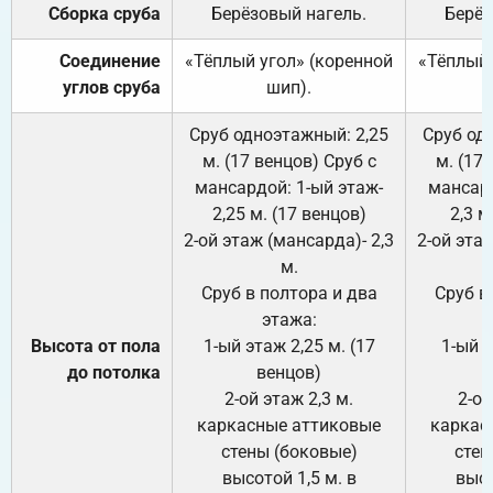
Сборка сруба
Берёзовый нагель.
Берёз
Соединение
«Тёплый угол» (коренной
«Тёплый 
углов сруба
шип).
Сруб одноэтажный: 2,25
Сруб од
м. (17 венцов) Сруб с
м. (17
мансардой: 1-ый этаж-
мансард
2,25 м. (17 венцов)
2,3 м
2-ой этаж (мансарда)- 2,3
2-ой этаж
м.
Сруб в полтора и два
Сруб в
этажа:
Высота от пола
1-ый этаж 2,25 м. (17
1-ый э
до потолка
венцов)
2-ой этаж 2,3 м.
2-ой
каркасные аттиковые
каркас
стены (боковые)
стен
высотой 1,5 м. в
высо