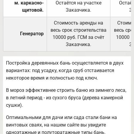
м. каркасно-
Остаётся на участке
Остаёт
щитовой.
Заказчика.
З
Стоимость аренды на
Стоимо
весь срок строительства
весь сро
Генератор
10000 руб. ГСМ за счёт
10000 р
Заказчика.
З
Постройка деревянных бань осуществляется в двух
вариантах: под усадку, когда сруб отстаивается
некоторое время и полностью под ключ.
В мороз эффективнее строить баню из зимнего леса,
в летний период - из сухого бруса (дерева камерной
сушки).
Оптимальными для дачи или сада стали бани на
винтовых сваях, на нашем сайте вы увидите
одноэтажные и полуторатажные типы бань.