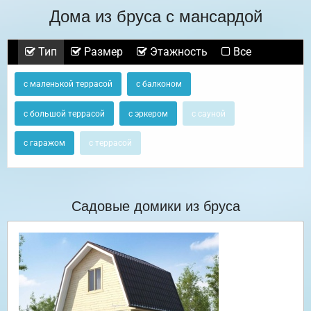
Дома из бруса с мансардой
Тип
Размер
Этажность
Все
с маленькой террасой
с балконом
с большой террасой
с эркером
с сауной
с гаражом
с террасой
Садовые домики из бруса