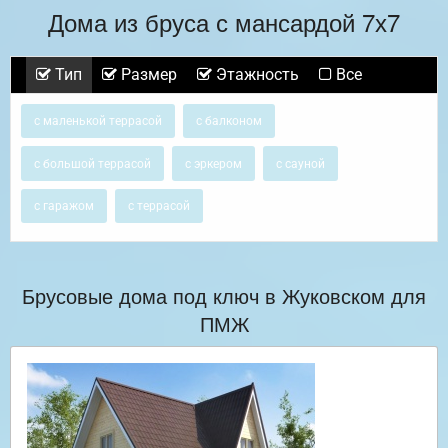
Дома из бруса с мансардой 7х7
Тип
Размер
Этажность
Все
с маленькой террасой
с балконом
с большой террасой
с эркером
с сауной
с гаражом
с террасой
Брусовые дома под ключ в Жуковском для
ПМЖ