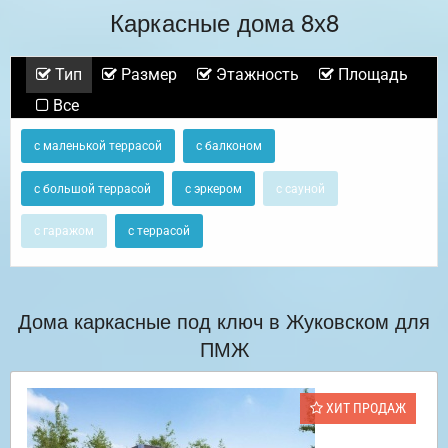
Каркасные дома 8х8
Тип
Размер
Этажность
Площадь
Все
с маленькой террасой
с балконом
с большой террасой
с эркером
с сауной
с гаражом
с террасой
Дома каркасные под ключ в Жуковском для
ПМЖ
ХИТ ПРОДАЖ