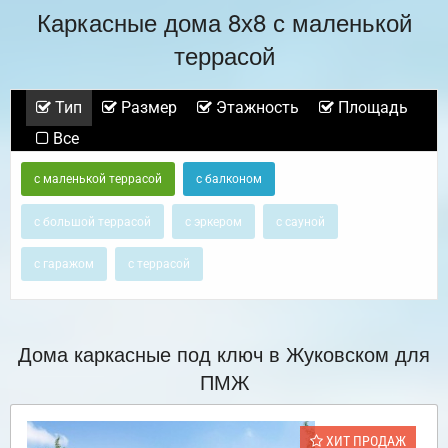
Каркасные дома 8х8 с маленькой
террасой
Тип
Размер
Этажность
Площадь
Все
с маленькой террасой
с балконом
с большой террасой
с эркером
с сауной
с гаражом
с террасой
Дома каркасные под ключ в Жуковском для
ПМЖ
ХИТ ПРОДАЖ