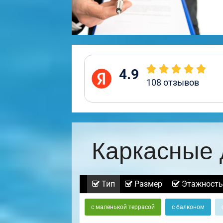
4.9
108
отзывов
Каркасные 
Тип
Размер
Этажность
с маленькой террасой
с балконом