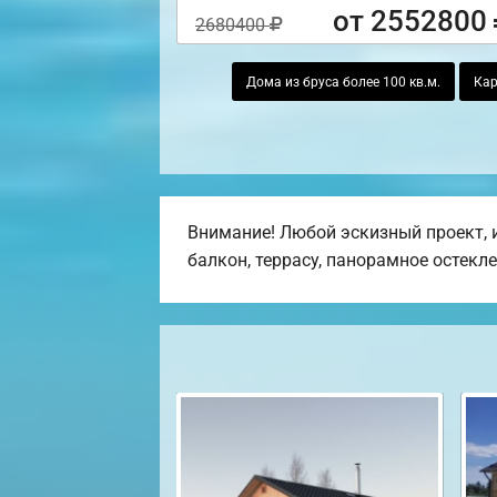
от 2552800
2680400
Дома из бруса более 100 кв.м.
Кар
Внимание! Любой эскизный проект, 
балкон, террасу, панорамное остекл