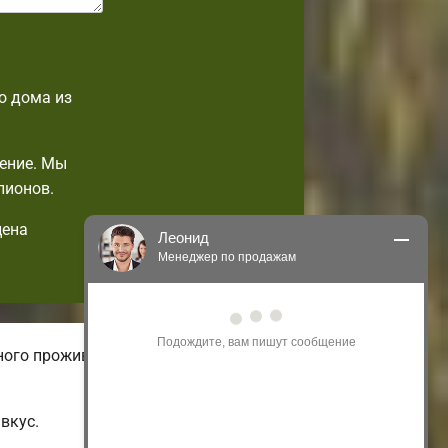
о дома из
ение. Мы
лионов.
цена
Леонид
Менеджер по продажам
Здравствуйте! Я могу 
проконсультировать Вас по нашим 
акциям и проектам.
ого проживания. В нашем онлайн-
Только что
вкус.