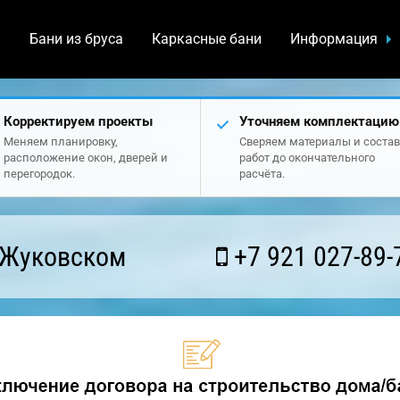
а
Бани из бруса
Каркасные бани
Информация
Корректируем проекты
Уточняем комплектацию
Меняем планировку,
Сверяем материалы и состав
расположение окон, дверей и
работ до окончательного
перегородок.
расчёта.
 Жуковском
+7 921 027-89-