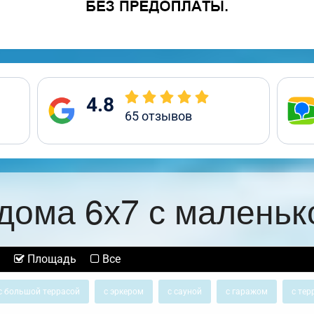
4.8
65
отзывов
дома 6х7 с маленьк
Площадь
Все
с большой террасой
с эркером
с сауной
с гаражом
с тер