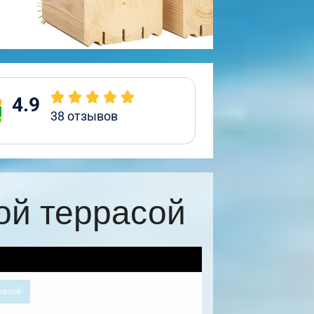
4.9
38
отзывов
ой террасой
расой