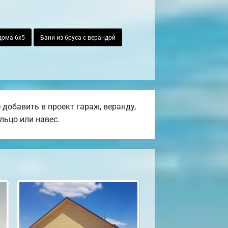
дома 6х5
Бани из бруса с верандой
добавить в проект гараж, веранду,
льцо или навес.