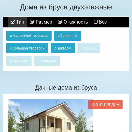
Дома из бруса двухэтажные
Тип
Размер
Этажность
Все
с маленькой террасой
с балконом
с большой террасой
с эркером
с сауной
с гаражом
с террасой
Дачные дома из бруса
ХИТ ПРОДАЖ