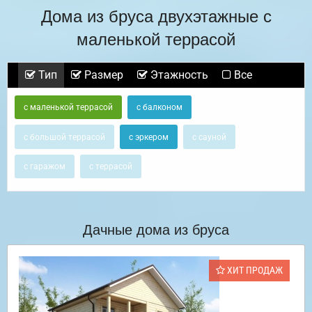
Дома из бруса двухэтажные с
маленькой террасой
Тип
Размер
Этажность
Все
с маленькой террасой
с балконом
с большой террасой
с эркером
с сауной
с гаражом
с террасой
Дачные дома из бруса
ХИТ ПРОДАЖ