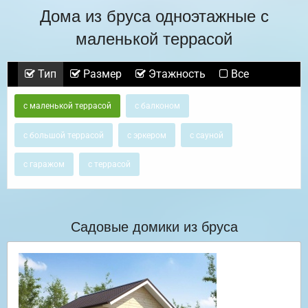
Дома из бруса одноэтажные с
маленькой террасой
Тип
Размер
Этажность
Все
с маленькой террасой
с балконом
с большой террасой
с эркером
с сауной
с гаражом
с террасой
Садовые домики из бруса