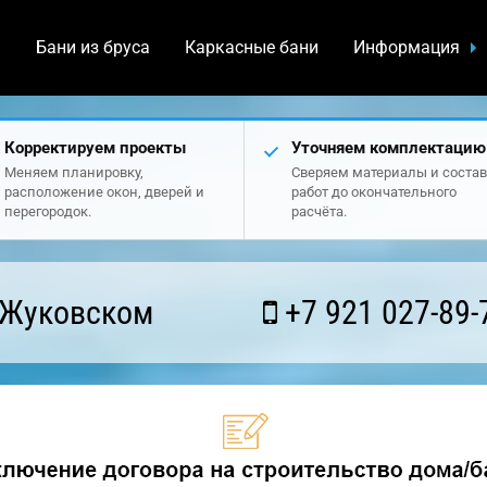
а
Бани из бруса
Каркасные бани
Информация
Корректируем проекты
Уточняем комплектацию
Меняем планировку,
Сверяем материалы и состав
расположение окон, дверей и
работ до окончательного
перегородок.
расчёта.
 Жуковском
+7 921 027-89-