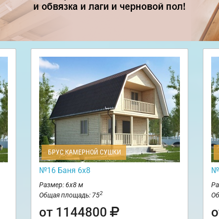
БРУС КАМЕРНОЙ СУШКИ
№16 Баня 6х8
№
Размер: 6х8 м
Ра
2
Общая площадь: 75
Об
от 1144800
о