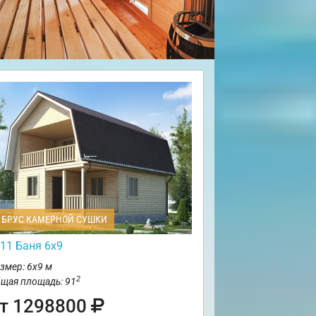
БРУС КАМЕРНОЙ СУШКИ
11 Баня 6х9
змер: 6х9 м
2
щая площадь: 91
т 1298800