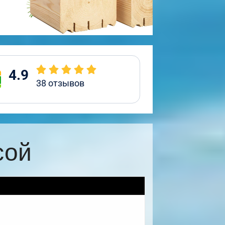
4.9
38
отзывов
сой