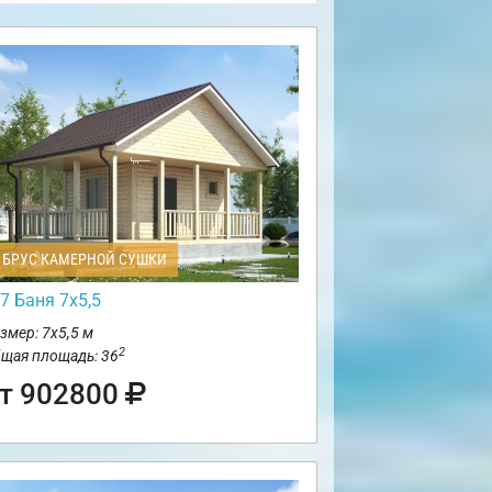
БРУС КАМЕРНОЙ СУШКИ
7 Баня 7х5,5
змер: 7х5,5 м
2
щая площадь: 36
т 902800