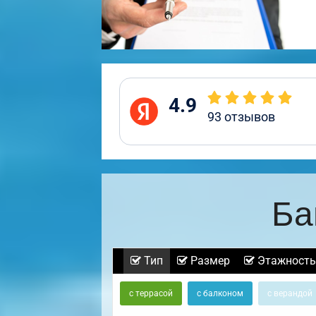
4.9
93
отзывов
Ба
Тип
Размер
Этажность
с террасой
с балконом
с верандой