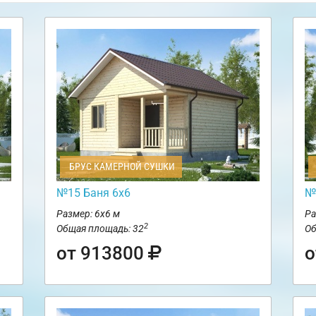
БРУС КАМЕРНОЙ СУШКИ
№15 Баня 6х6
№
Размер: 6х6 м
Ра
2
Общая площадь: 32
Об
от 913800
о