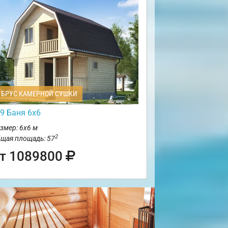
БРУС КАМЕРНОЙ СУШКИ
9 Баня 6х6
змер: 6х6 м
2
щая площадь: 57
т 1089800