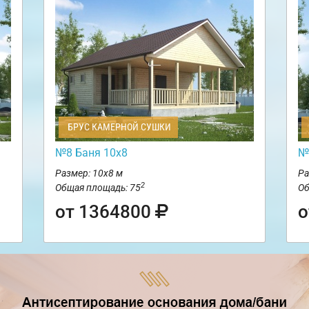
БРУС КАМЕРНОЙ СУШКИ
№8 Баня 10х8
№
Размер: 10х8 м
Ра
2
Общая площадь: 75
Об
от 1364800
о