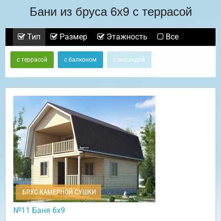
Бани из бруса 6х9 с террасой
Тип
Размер
Этажность
Все
с террасой
с балконом
с верандой
БРУС КАМЕРНОЙ СУШКИ
№11 Баня 6х9