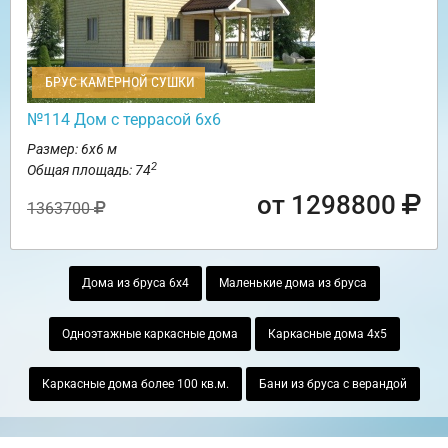
БРУС КАМЕРНОЙ СУШКИ
№114 Дом с террасой 6х6
Размер: 6х6 м
2
Общая площадь: 74
от 1298800
1363700
Дома из бруса 6х4
Маленькие дома из бруса
Одноэтажные каркасные дома
Каркасные дома 4х5
Каркасные дома более 100 кв.м.
Бани из бруса с верандой