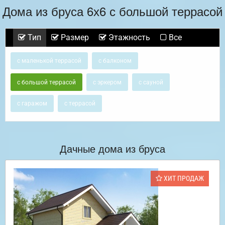
Дома из бруса 6х6 с большой террасой
Тип
Размер
Этажность
Все
с маленькой террасой
с балконом
с большой террасой
с эркером
с сауной
с гаражом
с террасой
Дачные дома из бруса
ХИТ ПРОДАЖ