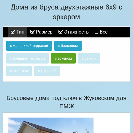
Дома из бруса двухэтажные 6х9 с
эркером
Тип
Размер
Этажность
Все
с маленькой террасой
с балконом
с большой террасой
с эркером
с сауной
с гаражом
с террасой
Брусовые дома под ключ в Жуковском для
ПМЖ