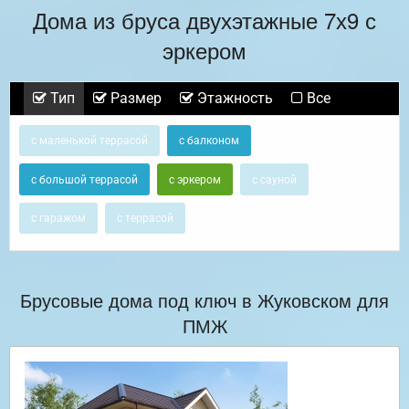
Дома из бруса двухэтажные 7х9 с
эркером
Тип
Размер
Этажность
Все
с маленькой террасой
с балконом
с большой террасой
с эркером
с сауной
с гаражом
с террасой
Брусовые дома под ключ в Жуковском для
ПМЖ