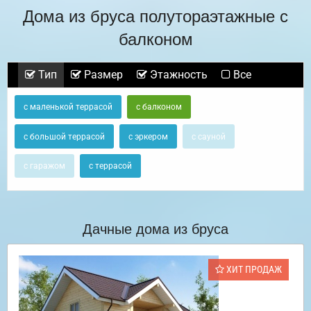
Дома из бруса полутораэтажные с
балконом
Тип
Размер
Этажность
Все
с маленькой террасой
с балконом
с большой террасой
с эркером
с сауной
с гаражом
с террасой
Дачные дома из бруса
ХИТ ПРОДАЖ