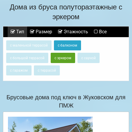
Дома из бруса полутораэтажные с
эркером
Тип
Размер
Этажность
Все
с маленькой террасой
с балконом
с большой террасой
с эркером
с сауной
с гаражом
с террасой
Брусовые дома под ключ в Жуковском для
ПМЖ