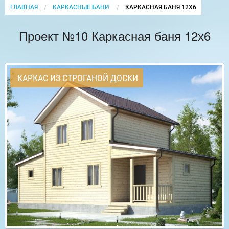
ГЛАВНАЯ
КАРКАСНЫЕ БАНИ
CURRENT:
КАРКАСНАЯ БАНЯ 12Х6
Проект №10 Каркасная баня 12х6
КАРКАС ИЗ СТРОГАНОЙ ДОСКИ