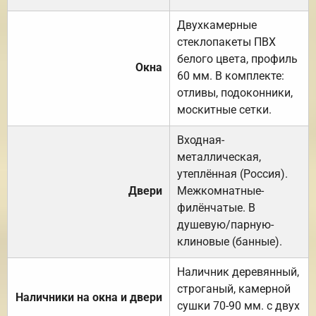
Двухкамерные
стеклопакеты ПВХ
белого цвета, профиль
Окна
60 мм. В комплекте:
отливы, подоконники,
москитные сетки.
Входная-
металлическая,
утеплённая (Россия).
Двери
Межкомнатные-
филёнчатые. В
душевую/парную-
клиновые (банные).
Наличник деревянный,
строганый, камерной
Наличники на окна и двери
сушки 70-90 мм. с двух