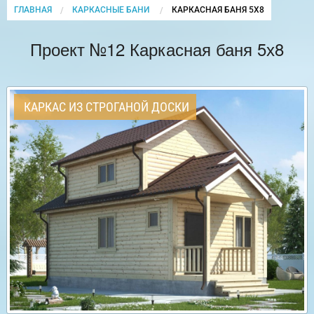
ГЛАВНАЯ
КАРКАСНЫЕ БАНИ
CURRENT:
КАРКАСНАЯ БАНЯ 5Х8
Проект №12 Каркасная баня 5х8
КАРКАС ИЗ СТРОГАНОЙ ДОСКИ