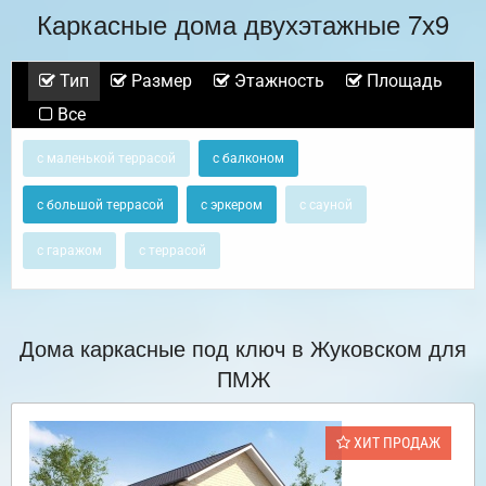
Каркасные дома двухэтажные 7х9
Тип
Размер
Этажность
Площадь
Все
с маленькой террасой
с балконом
с большой террасой
с эркером
с сауной
с гаражом
с террасой
Дома каркасные под ключ в Жуковском для
ПМЖ
ХИТ ПРОДАЖ