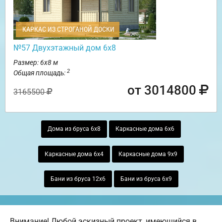
КАРКАС ИЗ СТРОГАНОЙ ДОСКИ
№57 Двухэтажный дом 6х8
Размер: 6х8 м
2
Общая площадь:
от 3014800
3165500
Дома из бруса 6х8
Каркасные дома 6х6
Каркасные дома 6х4
Каркасные дома 9х9
Бани из бруса 12х6
Бани из бруса 6х9
Внимание! Любой эскизный проект, имеющийся в