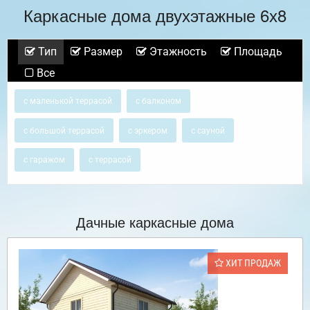
Каркасные дома двухэтажные 6х8
Тип
Размер
Этажность
Площадь
Все
с маленькой террасой
с балконом
с большой террасой
с эркером
с сауной
с гаражом
с террасой
Дачные каркасные дома
ХИТ ПРОДАЖ