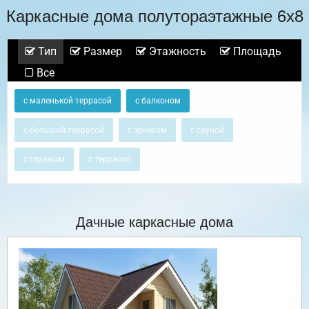
Каркасные дома полутораэтажные 6х8
Тип
Размер
Этажность
Площадь
Все
с маленькой террасой
с балконом
с большой террасой
с эркером
с сауной
с гаражом
с террасой
Дачные каркасные дома