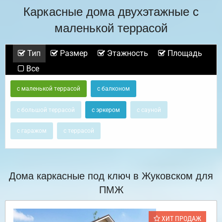
Каркасные дома двухэтажные с
маленькой террасой
Тип
Размер
Этажность
Площадь
Все
с маленькой террасой
с балконом
с большой террасой
с эркером
с сауной
с гаражом
с террасой
Дома каркасные под ключ в Жуковском для
ПМЖ
ХИТ ПРОДАЖ