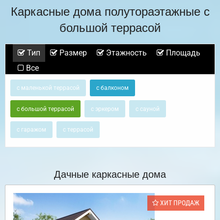
Каркасные дома полутораэтажные с
большой террасой
Тип
Размер
Этажность
Площадь
Все
с маленькой террасой
с балконом
с большой террасой
с эркером
с сауной
с гаражом
с террасой
Дачные каркасные дома
ХИТ ПРОДАЖ