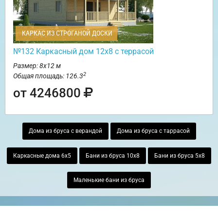
КАРКАС ИЗ СТРОГАНОЙ ДОСКИ
№132 Каркасный дом 12х8 с террасой
Размер: 8х12 м
2
Общая площадь: 126.3
от 4246800
Дома из бруса с верандой
Дома из бруса с таррасой
Каркасные дома 6х5
Бани из бруса 10х8
Бани из бруса 5х8
Маленькие бани из бруса