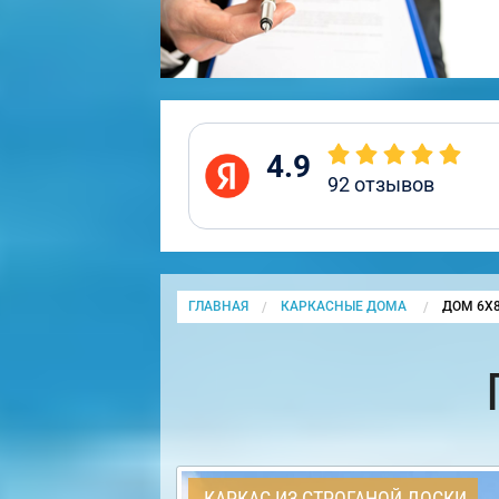
4.9
92
отзывов
ГЛАВНАЯ
КАРКАСНЫЕ ДОМА
CURRENT
ДОМ 6Х
КАРКАС ИЗ СТРОГАНОЙ ДОСКИ