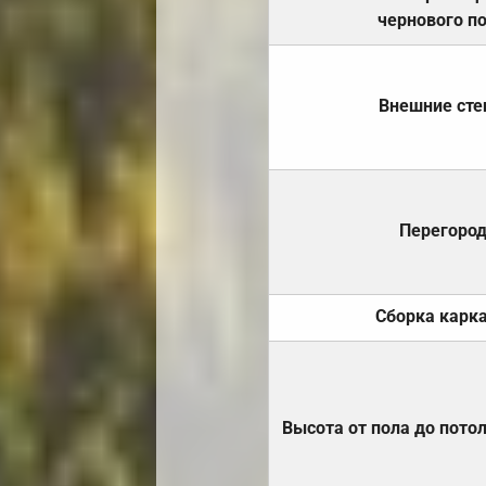
чернового п
Внешние ст
Перегоро
Сборка карк
Высота от пола до пото