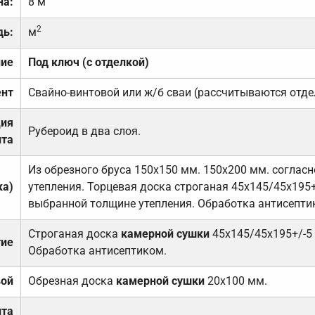
на:
8 м
2
дь:
м
ние
Под ключ (с отделкой)
нт
Свайно-винтовой или ж/б сваи (рассчитываются отде
ция
Рубероид в два слоя.
та
Из обрезного бруса 150х150 мм. 150х200 мм. соглас
ка)
утепления. Торцевая доска строганая 45х145/45х195+
выбранной толщине утепления. Обработка антисепти
Строганая доска
камерной сушки
45х145/45х195+/-5
тие
Обработка антисептиком.
вой
Обрезная доска
камерной сушки
20х100 мм.
ита