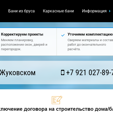
а
Бани из бруса
Каркасные бани
Информация
Корректируем проекты
Уточняем комплектацию
Меняем планировку,
Сверяем материалы и состав
расположение окон, дверей и
работ до окончательного
перегородок.
расчёта.
 Жуковском
+7 921 027-89-