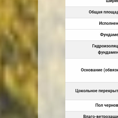
Шири
Общая площа
Исполне
Фундаме
Гидроизоля
фундамен
Основание (обвяз
Цокольное перекры
Пол черно
Влаго-ветрозащ