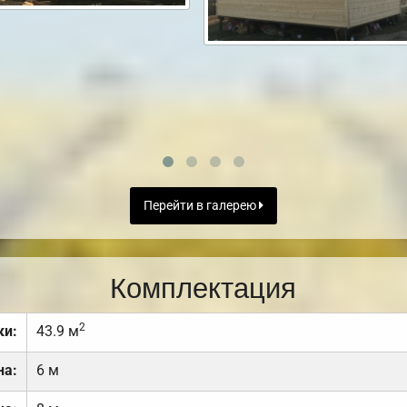
Перейти в галерею
Комплектация
2
ки:
43.9 м
на:
6 м