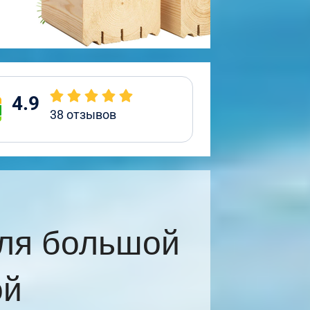
4.9
38
отзывов
ля большой
ой