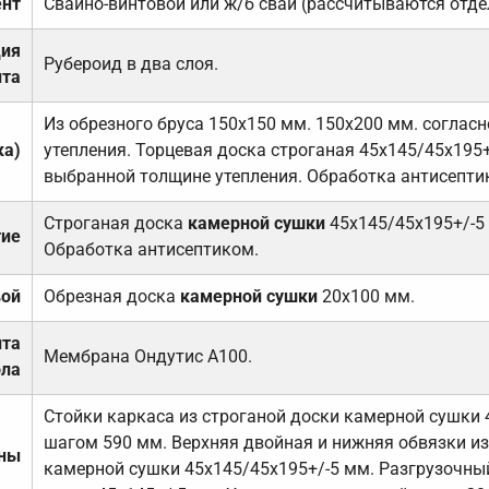
нт
Свайно-винтовой или ж/б сваи (рассчитываются отде
ция
Рубероид в два слоя.
та
Из обрезного бруса 150х150 мм. 150х200 мм. соглас
ка)
утепления. Торцевая доска строганая 45х145/45х195+
выбранной толщине утепления. Обработка антисепти
Строганая доска
камерной сушки
45х145/45х195+/-5
тие
Обработка антисептиком.
вой
Обрезная доска
камерной сушки
20х100 мм.
ита
Мембрана Ондутис А100.
ола
Стойки каркаса из строганой доски камерной сушки 
шагом 590 мм. Верхняя двойная и нижняя обвязки из
ены
камерной сушки 45х145/45х195+/-5 мм. Разгрузочный