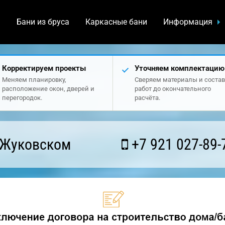
а
Бани из бруса
Каркасные бани
Информация
Корректируем проекты
Уточняем комплектацию
Меняем планировку,
Сверяем материалы и состав
расположение окон, дверей и
работ до окончательного
перегородок.
расчёта.
 Жуковском
+7 921 027-89-