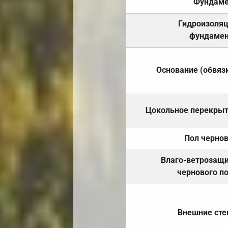
Фундаме
Гидроизоля
фундамен
Основание (обвяз
Цокольное перекры
Пол черно
Влаго-ветрозащ
чернового п
Внешние ст