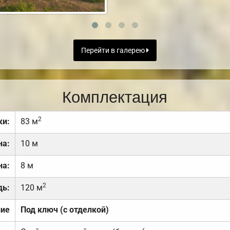
Перейти в галерею
Комплектация
2
ки:
83 м
на:
10 м
на:
8 м
2
дь:
120 м
ние
Под ключ (с отделкой)