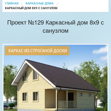
ГЛАВНАЯ
КАРКАСНЫЕ ДОМА
CURRENT:
КАРКАСНЫЙ ДОМ 8Х9 С САНУЗЛОМ
Проект №129 Каркасный дом 8х9 с
санузлом
КАРКАС ИЗ СТРОГАНОЙ ДОСКИ